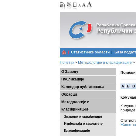
Република Српска
Републички з
Статистичке области
Базa подат
Почетак
>
Методологије и класификације
>
О Заводу
Појмови
Публикације
A
Б
В
Календар публиковања
Обрасци
Комунал
Методологије и
Комуналн
класификације
природе 
Знакови и скраћенице
Статисти
Извјештаји о квалитету
Животна
Класификације