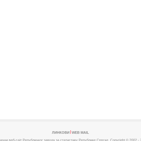
ЛИНКОВИ
WEB MAIL
ични веб-сајт Републичког завода за статистику Републике Српске,
Copyright © 2002 - 