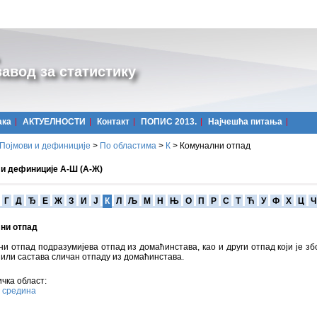
авод за статистику
ака
АКТУЕЛНОСТИ
Контакт
ПОПИС 2013.
Најчешћa питања
Појмови и дефиниције
>
По областима
>
К
>
Комунални отпад
 и дефиниције А-Ш (А-Ж)
Г
Д
Ђ
Е
Ж
З
И
Ј
К
Л
Љ
М
Н
Њ
О
П
Р
С
Т
Ћ
У
Ф
Х
Ц
Ч
ни отпад
и отпад подразумијева отпад из домаћинстава, као и други отпад који је збо
или састава сличан отпаду из домаћинстава.
чка област:
 средина