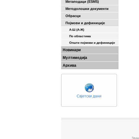
Метаподаци (ESMS)
Методолошки документи
Обрасци
Појмови и дефиниције
А-Ш (A-Ж)
По областима
Општи појмови и дефиниције
Новинари
Мултимедија
Архива
Свјетски дани
Зван