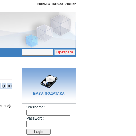
ћирилица
latinica
english
Џ
Ш
БАЗA ПОДАТАКА
г своје
Username:
Password: