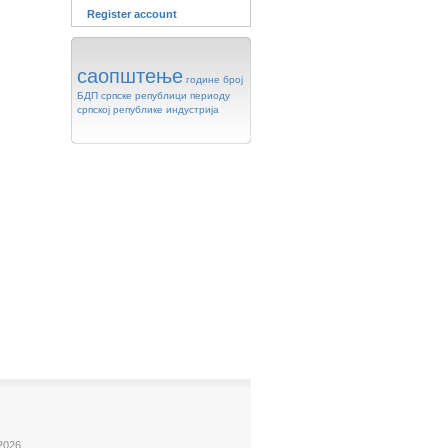
Register account
саопштење
године
број
БДП
српске
републици
периоду
српској
републике
индустрија
2026.