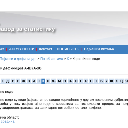
авод за статистику
ака
АКТУЕЛНОСТИ
Контакт
ПОПИС 2013.
Најчешћa питања
Појмови и дефиниције
>
По областима
>
К
>
Коришћене воде
 и дефиниције А-Ш (А-Ж)
Г
Д
Ђ
Е
Ж
З
И
Ј
К
Л
Љ
М
Н
Њ
О
П
Р
С
Т
Ћ
У
Ф
Х
Ц
Ч
не воде
е воде су воде (свјеже и претходно коришћене у другим пословним субјектим
узећа у току извјештајне године користила за технолошки процес, за по
у хидроелектранама, за санитарне потребе и остале намјене.
чка област:
 средина