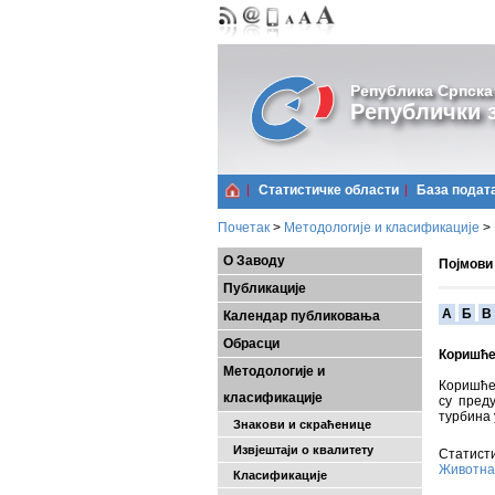
Република Српска
Републички з
Статистичке области
Базa подат
Почетак
>
Методологије и класификације
>
О Заводу
Појмови
Публикације
A
Б
В
Календар публиковања
Обрасци
Коришће
Методологије и
Коришћен
класификације
су пред
турбина 
Знакови и скраћенице
Извјештаји о квалитету
Статисти
Животна
Класификације