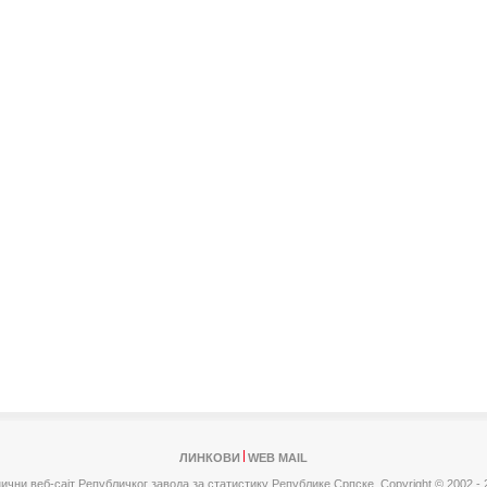
ЛИНКОВИ
WEB MAIL
ични веб-сајт Републичког завода за статистику Републике Српске,
Copyright © 2002 - 