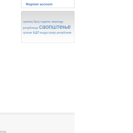
Register account
српској
број
године
периоду
саопштење
републици
српске
БДП
индустрија
републике
2026.