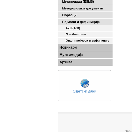
Метаподаци (ESMS)
Методолошки документи
Обрасци
Појмови и дефиниције
А-Ш (A-Ж)
По областима
Општи појмови и дефиниције
Новинари
Мултимедија
Архива
Свјетски дани
Зван