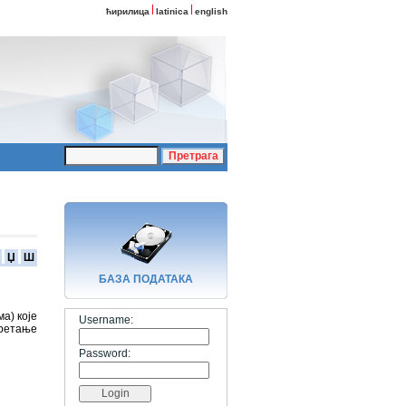
ћирилица
latinica
english
Џ
Ш
БАЗA ПОДАТАКА
а) које
Username:
кретање
Password: