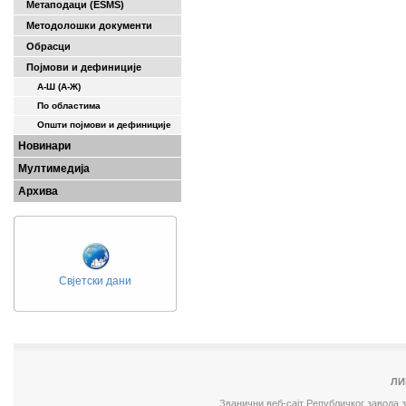
Метаподаци (ESMS)
Методолошки документи
Обрасци
Појмови и дефиниције
А-Ш (A-Ж)
По областима
Општи појмови и дефиниције
Новинари
Мултимедија
Архива
Свјетски дани
ЛИ
Званични веб-сајт Републичког завода 