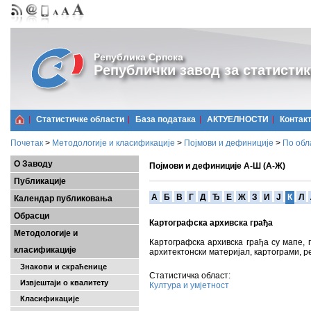
Република Српска
Републички завод за статистик
Статистичке области
Базa података
АКТУЕЛНОСТИ
Контак
Почетак
>
Методологије и класификације
>
Појмови и дефиниције
>
По обл
О Заводу
Појмови и дефиниције А-Ш (А-Ж)
Публикације
A
Б
В
Г
Д
Ђ
Е
Ж
З
И
Ј
К
Л
Календар публиковања
Обрасци
Картографска архивска грађа
Методологије и
Картографска архивска грађа су мапе, 
класификације
архитектонски материјал, картограми,
Знакови и скраћенице
Статистичка област:
Извјештаји о квалитету
Култура и умјетност
Класификације