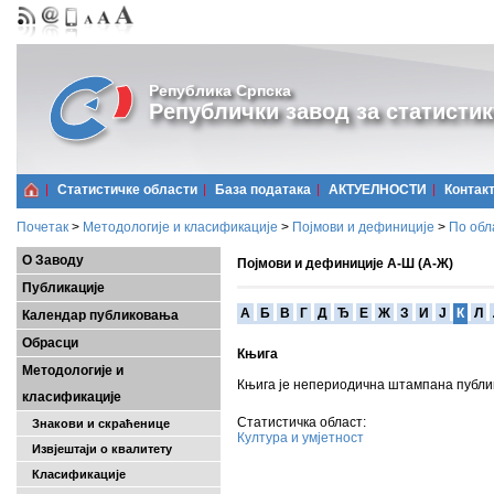
Република Српска
Републички завод за статистик
Статистичке области
Базa података
АКТУЕЛНОСТИ
Контак
Почетак
>
Методологије и класификације
>
Појмови и дефиниције
>
По обл
О Заводу
Појмови и дефиниције А-Ш (А-Ж)
Публикације
A
Б
В
Г
Д
Ђ
Е
Ж
З
И
Ј
К
Л
Календар публиковања
Обрасци
Књига
Методологије и
Књига је непериодична штампана публик
класификације
Статистичка област:
Знакови и скраћенице
Култура и умјетност
Извјештаји о квалитету
Класификације