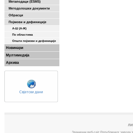
Метаподаци (ESMS)
Методолошки документи
Обрасци
Појмови и дефиниције
А-Ш (A-Ж)
По областима
Општи појмови и дефиниције
Новинари
Мултимедија
Архива
Свјетски дани
ЛИ
Званични веб-сајт Републичког завода 