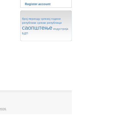
Register account
број
периоду
српској
године
републике
српске
републици
саопштење
индустрија
БДП
2026.