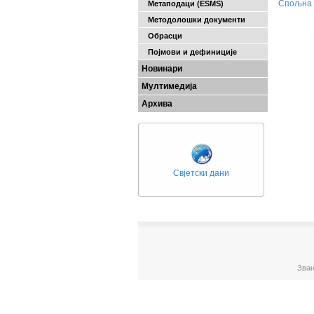
Спољна 
Метаподаци (ESMS)
Методолошки документи
Обрасци
Појмови и дефиниције
Новинари
Мултимедија
Архива
Свјетски дани
Зван