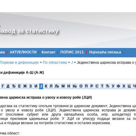
авод за статистику
ака
АКТУЕЛНОСТИ
Контакт
ПОПИС 2013.
Најчешћa питања
Појмови и дефиниције
>
По областима
>
Ј
>
Јединствена царинска исправа о у
 и дефиниције А-Ш (А-Ж)
Г
Д
Ђ
Е
Ж
З
И
Ј
К
Л
Љ
М
Н
Њ
О
П
Р
С
Т
Ћ
У
Ф
Х
Ц
Ч
ена царинска исправа о увозу и извозу робе (ЈЦИ)
датака за статистику спољне трговине је царински документ, Јединствена ц
 о увозу и извозу робе (ЈЦИ). Јединствена царинска исправа је докуме
нт (пословни субјект или друга овлашћена особа, нпр. шпедитер) п
ници приликом царињења робе. У ЈЦИ се уписују подаци везани за по
 и подаци везани за потребе статистике и осталих корисника.
чка област: