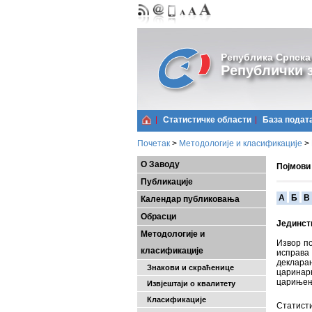
Република Српска
Републички з
Статистичке области
Базa подат
Почетак
>
Методологије и класификације
>
О Заводу
Појмови
Публикације
A
Б
В
Календар публиковања
Обрасци
Јединств
Методологије и
Извор по
класификације
исправа
деклара
Знакови и скраћенице
царинар
царињења
Извјештаји о квалитету
Класификације
Статисти