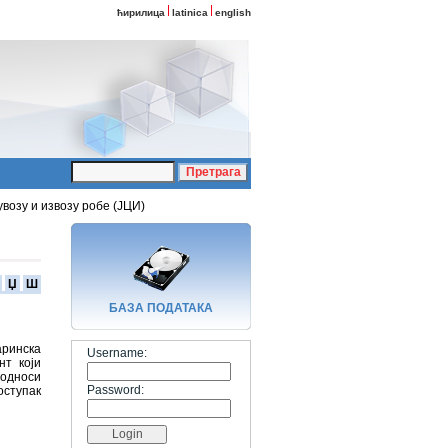
ћирилица
latinica
english
возу и извозу робе (ЈЦИ)
Џ
Ш
БАЗA ПОДАТАКА
аринска
Username:
нт који
односи
Password:
ступак