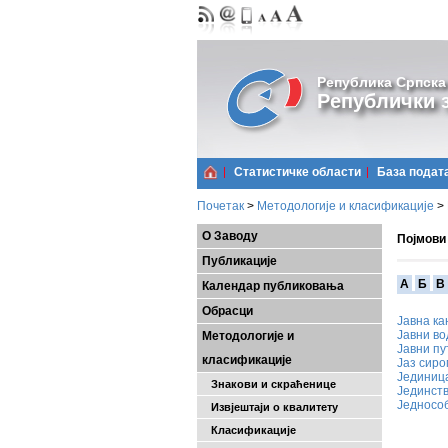
Република Српска
Републички з
Статистичке области
Базa подат
Почетак
>
Методологије и класификације
>
О Заводу
Појмови
Публикације
A
Б
В
Календар публиковања
Обрасци
Јавна ка
Јавни в
Методологије и
Јавни пу
класификације
Јаз сир
Јединица
Знакови и скраћенице
Јединств
Једносо
Извјештаји о квалитету
Класификације