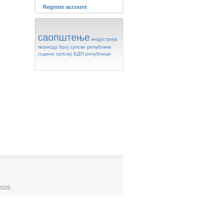
Register account
саопштење
индустрија
периоду
број
српске
републике
године
српској
БДП
републици
2026.