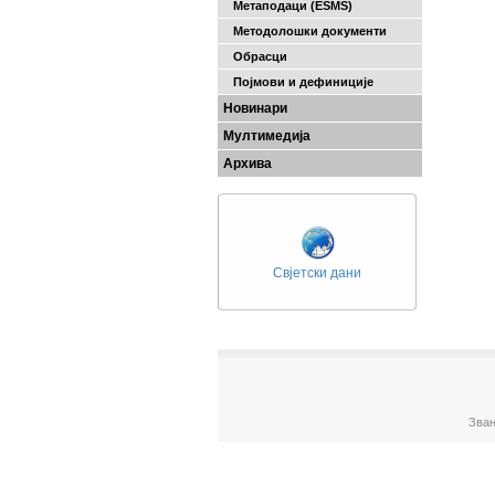
Метаподаци (ESMS)
Методолошки документи
Обрасци
Појмови и дефиниције
Новинари
Мултимедија
Архива
Свјетски дани
Зван