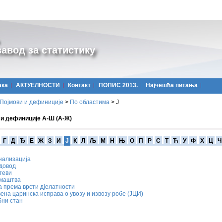
авод за статистику
ака
АКТУЕЛНОСТИ
Контакт
ПОПИС 2013.
Најчешћa питања
Појмови и дефиниције
>
По областима
>
Ј
 и дефиниције А-Ш (А-Ж)
Г
Д
Ђ
Е
Ж
З
И
Ј
К
Л
Љ
М
Н
Њ
О
П
Р
С
Т
Ћ
У
Ф
Х
Ц
Ч
нализација
одовод
теви
омаштва
 према врсти дјелатности
ена царинска исправа о увозу и извозу робе (ЈЦИ)
бни стан