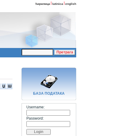
ћирилица
latinica
english
Џ
Ш
БАЗA ПОДАТАКА
Username:
Password: