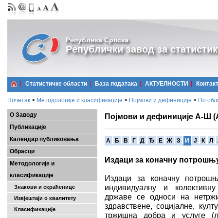
Република Српска
Републички завод за статистик
Статистичке области
Базa података
АКТУЕЛНОСТИ
Контак
Почетак
>
Методологије и класификације
>
Појмови и дефиниције
>
По обл
О Заводу
Појмови и дефиниције А-Ш (
Публикације
Календар публиковања
A
Б
В
Г
Д
Ђ
Е
Ж
З
И
Ј
К
Л
Обрасци
Издаци за коначну потрошњ
Методологије и
класификације
Издаци за коначну потрошњ
индивидуалну и колективн
Знакови и скраћенице
државе се односи на нетржи
Извјештаји о квалитету
здравствене, социјалне, култ
Класификације
тржишна добра и услуге (ли