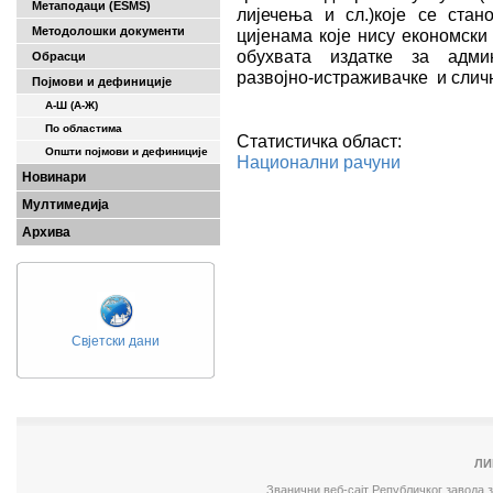
Метаподаци (ESMS)
лијечења и сл.)које се ста
Методолошки документи
цијенама које нису економски
обухвата издатке за админ
Обрасци
развојно-истраживачке и слич
Појмови и дефиниције
А-Ш (A-Ж)
По областима
Статистичка област:
Општи појмови и дефиниције
Национални рачуни
Новинари
Мултимедија
Архива
Свјетски дани
ЛИ
Званични веб-сајт Републичког завода 