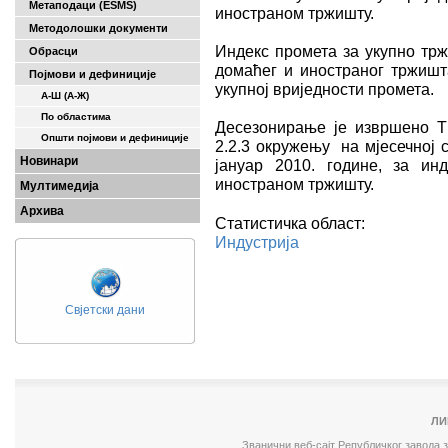
Метаподаци (ESMS)
иностраном тржишту.
Методолошки документи
Индекс промета за укупно тр
Обрасци
домаћег и иностраног тржиш
Појмови и дефиниције
укупној вриједности промета.
А-Ш (A-Ж)
По областима
Десезонирање је извршено
Општи појмови и дефиниције
2.2.3 окружењу на мјесечној 
Новинари
јануар 2010. године, за и
иностраном тржишту.
Мултимедија
Архива
Статистичка област:
Индустрија
Свјетски дани
ЛИ
Званични веб-сајт Републичког завода 