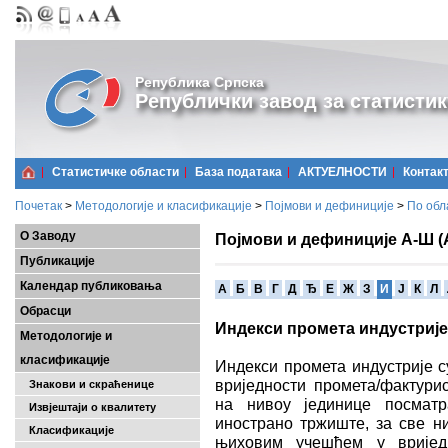
Република Српска
Републички завод за статистик
Статистичке области
Базa података
АКТУЕЛНОСТИ
Контак
Почетак
>
Методологије и класификације
>
Појмови и дефиниције
>
По обл
О Заводу
Појмови и дефиниције А-Ш (
Публикације
Календар публиковања
A
Б
В
Г
Д
Ђ
Е
Ж
З
И
Ј
К
Л
Обрасци
Индекси промета индустрије
Методологије и
класификације
Индекси промета индустрије с
вриједности промета/фактурис
Знакови и скраћенице
на нивоу јединице посмат
Извјештаји о квалитету
инострано тржиште, за све н
Класификације
њиховим учешћем у вриједн