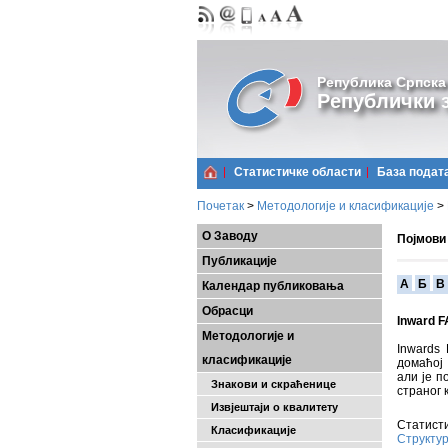
Република Српска
Републички з
Статистичке области
Базa подат
Почетак
>
Методологије и класификације
>
О Заводу
Појмови
Публикације
A
Б
В
Календар публиковања
Обрасци
Inward F
Методологије и
Inwards 
класификације
домаћој 
али је п
Знакови и скраћенице
страног 
Извјештаји о квалитету
Статисти
Класификације
Структур