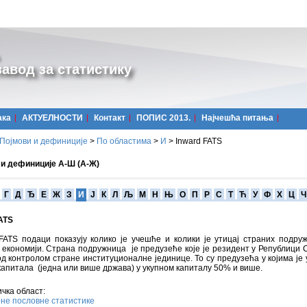
авод за статистику
ака
АКТУЕЛНОСТИ
Контакт
ПОПИС 2013.
Најчешћa питања
Појмови и дефиниције
>
По областима
>
И
>
Inward FATS
 и дефиниције А-Ш (А-Ж)
Г
Д
Ђ
Е
Ж
З
И
Ј
К
Л
Љ
М
Н
Њ
О
П
Р
С
Т
Ћ
У
Ф
Х
Ц
Ч
ATS
FATS подаци показују колико је учешће и колики је утицај страних подру
економији. Страна подружница је предузеће које је резидент у Републици С
од контролом стране институционалне јединице. То су предузећа у којима је
капитала (једна или више држава) у укупном капиталу 50% и више.
чка област:
не пословне статистике