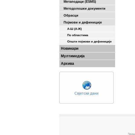
Метаподаци (ESMS)
Методолошки документи
Обрасци
Појмови и дефиниције
А-Ш (A-Ж)
По областима
Општи појмови и дефиниције
Новинари
Мултимедија
Архива
Свјетски дани
Зван