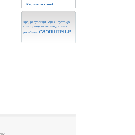
Register account
број
републици
БДП
индустрија
српској
године
периоду
српске
саопштење
републике
2026.