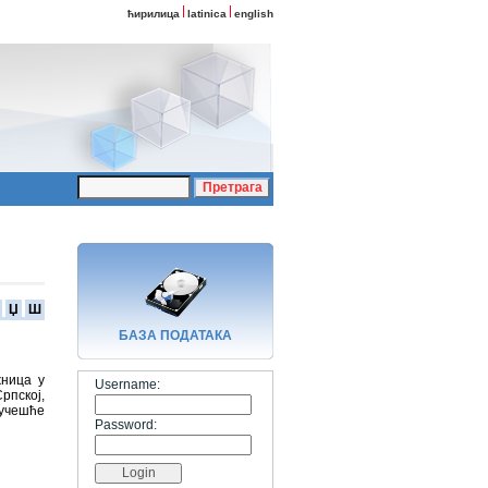
ћирилица
latinica
english
Џ
Ш
БАЗA ПОДАТАКА
жница у
Username:
рпској,
 учешће
Password: