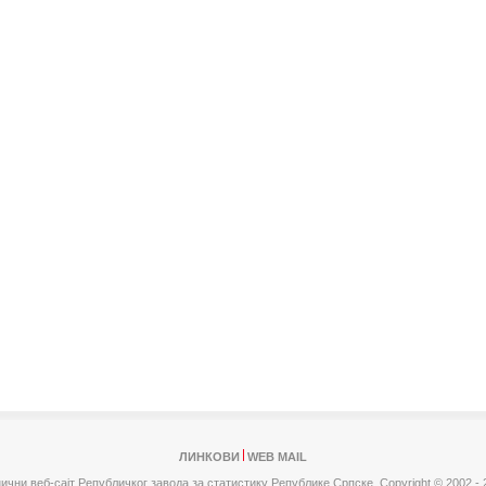
ЛИНКОВИ
WEB MAIL
ични веб-сајт Републичког завода за статистику Републике Српске,
Copyright © 2002 - 