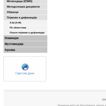
Метаподаци (ESMS)
Методолошки документи
Обрасци
Појмови и дефиниције
А-Ш (A-Ж)
По областима
Општи појмови и дефиниције
Новинари
Мултимедија
Архива
Свјетски дани
ЛИ
Званични веб-сајт Републичког завода 