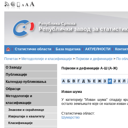
Република Српска
Републички завод за статистик
Статистичке области
Базa података
АКТУЕЛНОСТИ
Контак
Почетак
>
Методологије и класификације
>
Појмови и дефиниције
>
По обл
О Заводу
Појмови и дефиниције А-Ш (А-Ж)
Публикације
A
Б
В
Г
Д
Ђ
Е
Ж
З
И
Ј
К
Л
Календар публиковања
Обрасци
Изван шума
Методологије и
У категорију "Изван шума" спадају 
класификације
остало земљиште које се налази изван 
Знакови и скраћенице
Статистичка област:
Извјештаји о квалитету
Шумарство
Класификације