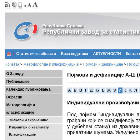
Република Српска
Републички завод за статистик
Статистичке области
Базa података
АКТУЕЛНОСТИ
Контак
Почетак
>
Методологије и класификације
>
Појмови и дефиниције
>
По обл
О Заводу
Појмови и дефиниције А-Ш (
Публикације
Календар публиковања
A
Б
В
Г
Д
Ђ
Е
Ж
З
И
Ј
К
Л
Обрасци
Индивидуални произвођачи
Методологије и
класификације
Под појмом "индивидуални пр
грађани који се снабдијевају 
Знакови и скраћенице
у дубећем стању) из државни
Извјештаји о квалитету
приватним шумама. Укључено ј
Класификације