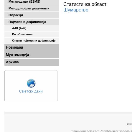
Метаподаци (ESMS)
Статистичка област:
Методолошки документи
Шумарство
Обрасци
Појмови и дефиниције
А-Ш (A-Ж)
По областима
Општи појмови и дефиниције
Новинари
Мултимедија
Архива
Свјетски дани
ЛИ
Званични веб-сајт Републичког завода 