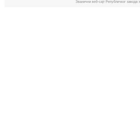
Званични веб-сајт Републичког завода 