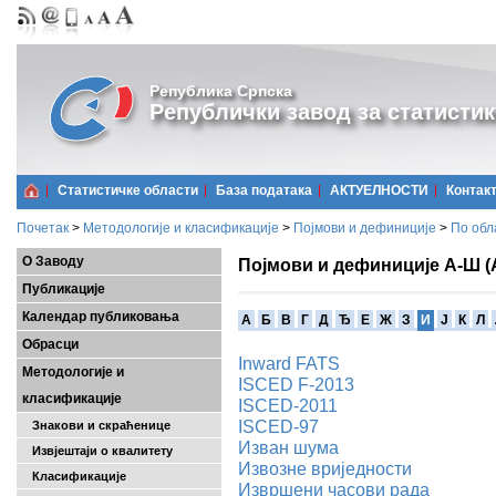
Република Српска
Републички завод за статистик
Статистичке области
Базa података
АКТУЕЛНОСТИ
Контак
Почетак
>
Методологије и класификације
>
Појмови и дефиниције
>
По обл
О Заводу
Појмови и дефиниције А-Ш (
Публикације
Календар публиковања
A
Б
В
Г
Д
Ђ
Е
Ж
З
И
Ј
К
Л
Обрасци
Inward FATS
Методологије и
ISCED F-2013
класификације
ISCED-2011
ISCED-97
Знакови и скраћенице
Изван шума
Извјештаји о квалитету
Извозне вриједности
Класификације
Извршени часови рада