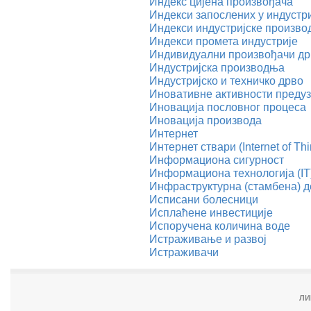
Индекс цијена произвођача
Индекси запослених у индустр
Индекси индустријске произв
Индекси промета индустрије
Индивидуални произвођачи др
Индустријска производња
Индустријско и техничко дрво
Иновативне активности преду
Иновација пословног процеса
Иновација производа
Интернет
Интернет ствари (Internet of Thi
Информациона сигурност
Информациона технологија (IT
Инфраструктурна (стамбена) д
Исписани болесници
Исплаћене инвестиције
Испоручена количина воде
Истраживање и развој
Истраживачи
ЛИ