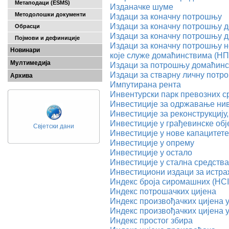
Метаподаци (ESMS)
Изданачке шуме
Методолошки документи
Издаци за коначну потрошњу
Издаци за коначну потрошњу 
Обрасци
Издаци за коначну потрошњу 
Појмови и дефиниције
Издаци за коначну потрошњу 
Новинари
које служе домаћинствима (Н
Мултимедија
Издаци за потрошњу домаћинс
Издаци за стварну личну потр
Архива
Импутирана рента
Инвентурски парк превозних с
Инвестиције за одржавање нив
Инвестиције за реконструкциј
Инвестиције у грађевинске обј
Свјетски дани
Инвестиције у нове капацитете
Инвестиције у опрему
Инвестиције у остало
Инвестиције у стална средства
Инвестициони издаци за истра
Индекс броја сиромашних (HCI
Индекс потрошачких цијена
Индекс произвођачких цијена 
Индекс произвођачких цијена 
Индекс простог збира