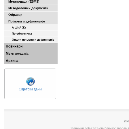
Метаподаци (ESMS)
Методолошки документи
Обрасци
Појмови и дефиниције
А-Ш (A-Ж)
По областима
Општи појмови и дефиниције
Новинари
Мултимедија
Архива
Свјетски дани
ЛИ
Званични веб-сајт Републичког завода 