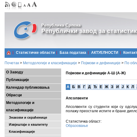
Република Српска
Републички завод за статистик
Статистичке области
Базa података
АКТУЕЛНОСТИ
Контак
Почетак
>
Методологије и класификације
>
Појмови и дефиниције
>
По обл
О Заводу
Појмови и дефиниције А-Ш (А-Ж)
Публикације
A
Б
В
Г
Д
Ђ
Е
Ж
З
И
Ј
К
Л
Календар публиковања
Обрасци
Апсолвенти
Методологије и
Апсолвенти су студенти који су одслу
класификације
полажу преостале испите и бране дипл
Знакови и скраћенице
Статистичка област:
Извјештаји о квалитету
Образовање
Класификације