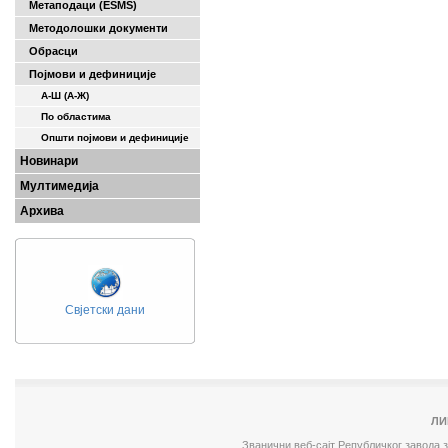
Метаподаци (ESMS)
Методолошки документи
Обрасци
Појмови и дефиниције
А-Ш (A-Ж)
По областима
Општи појмови и дефиниције
Новинари
Мултимедија
Архива
Свјетски дани
ЛИ
Званични веб-сајт Републичког завода 