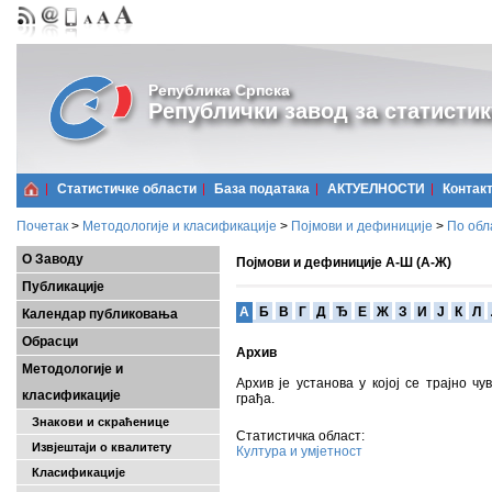
Република Српска
Републички завод за статистик
Статистичке области
Базa података
АКТУЕЛНОСТИ
Контак
Почетак
>
Методологије и класификације
>
Појмови и дефиниције
>
По обл
О Заводу
Појмови и дефиниције А-Ш (А-Ж)
Публикације
A
Б
В
Г
Д
Ђ
Е
Ж
З
И
Ј
К
Л
Календар публиковања
Обрасци
Архив
Методологије и
Архив је установа у којој се трајно ч
класификације
грађа.
Знакови и скраћенице
Статистичка област:
Извјештаји о квалитету
Култура и умјетност
Класификације