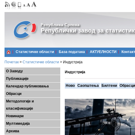
Република Српска
Републички завод за статистик
Статистичке области
Базa података
АКТУЕЛНОСТИ
Контак
Почетак
>
Статистичке области
>
Индустрија
О Заводу
Индустрија
Публикације
Ново
Саопштења
Билтени
Обрасци
Календар публиковања
Обрасци
Методологије и
класификације
Новинари
Мултимедија
Архива