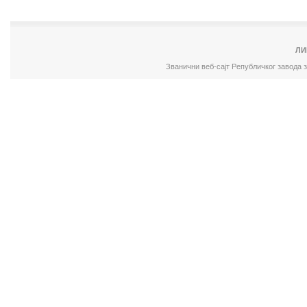
ЛИ
Званични веб-сајт Републичког завода 