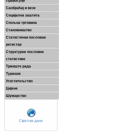
Правосуђе
Саобраћај и везе
Социјална заштита
Спољна трговина
Становништво
Статистички пословни
регистар
Структурне пословне
статистике
Тржиште рада
Туризам
Угоститељство
Цијене
Шумарство
Свјетски дани