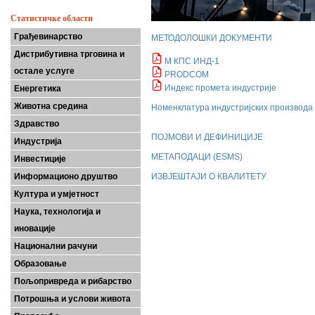
Статистичке области
Грађевинарство
МЕТОДОЛОШКИ ДОКУМЕНТИ
Дистрибутивна трговина и
М КПС ИНД-1
остале услуге
PRODCOM
Индекс промета индустрије
Енергетика
Животна средина
Номенклатура индустријских производа
Здравство
ПОЈМОВИ И ДЕФИНИЦИЈЕ
Индустрија
МЕТАПОДАЦИ (ESMS)
Инвестиције
Информационо друштво
ИЗВЈЕШТАЈИ О КВАЛИТЕТУ
Култура и умјетност
Наука, технологија и
иновације
Национални рачуни
Образовање
Пољопривреда и рибарство
Потрошња и услови живота