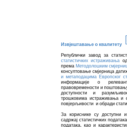
Извјештавање о квалитету
Републички завод за статис
статистичких истраживања
од
према
Методолошким смјерница
консултовање смјерница дати
и метаподацима Европског ст
информације о релевант
правовремености и поштoвању
доступности и разумљивос
трошковима истраживања и о
повјерљивости и обради стати
За кориснике су доступни
садржај статистичких податак
података, као и карактеристи