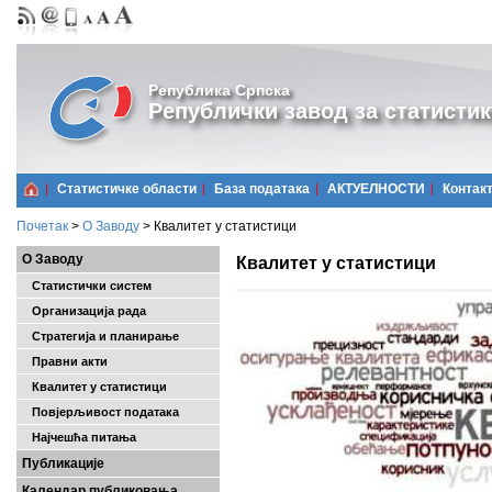
Република Српска
Републички завод за статистик
Статистичке области
Базa података
АКТУЕЛНОСТИ
Контак
Почетак
>
О Заводу
>
Квалитет у статистици
О Заводу
Квалитет у статистици
Статистички систем
Организација рада
Стратегија и планирање
Правни акти
Квалитет у статистици
Повјерљивост података
Најчешћa питања
Публикације
Календар публиковања