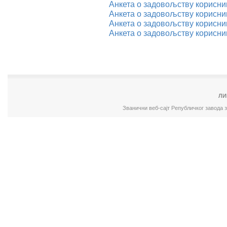
Анкета о задовољству корисник
Анкета о задовољству корисник
Анкета о задовољству корисник
Анкета о задовољству корисник
ЛИ
Званични веб-сајт Републичког завода 