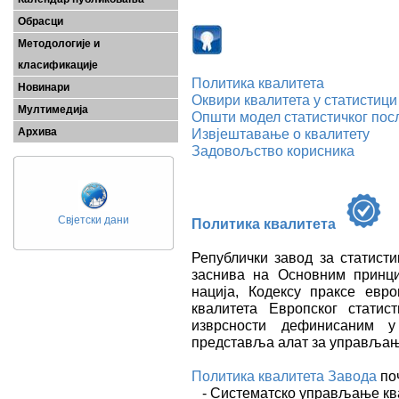
Обрасци
Методологије и
класификације
Политика квалитета
Новинари
Оквири квалитета у статистици
Мултимедија
Општи модел статистичког пос
Архива
Извјештавање о квалитету
Задовољство корисника
Свјетски дани
Политика квалитета
Републички завод за статист
заснива на Основним принци
нација, Кодексу праксе евро
квалитета Европског стати
изврсности дефинисаним
представља алат за управљањ
Политика квалитета Завода
по
- Систематско управљање кв