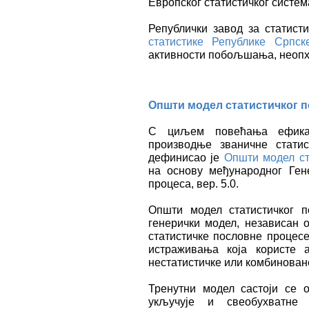
Европског статистичког систем
Републички завод за статист
статистике Републике Српс
активности побољшања, неопх
Општи модел статистичког 
С циљем повећања ефикас
производње званичне статис
дефинисао је
Општи модел ст
на основу међународног Гене
процеса, вер. 5.0.
Општи модел статистичког 
генерички модел, независан 
статистичке пословне процесе
истраживања која користе 
нестатистичке или комбинован
Тренутни модел састоји се 
укључује и свеобухватне