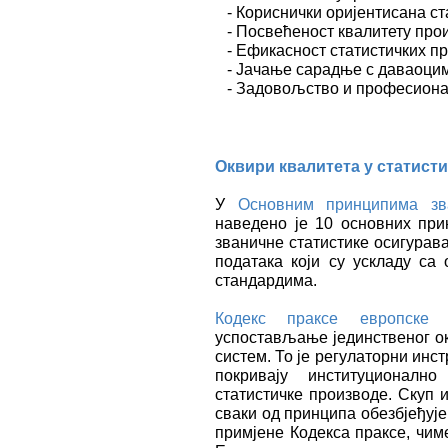
- Кориснички оријентисана ст
- Посвећеност квалитету прои
- Ефикасност статистичких пр
- Јачање сарадње с даваоцим
- Задовољство и професионал
Оквири квалитета у статис
У
Основним принципима зва
наведено је 10 основних при
званичне статистике осигурав
података који су ускладу с
стандардима.
Кодекс праксе европске с
успостављање јединственог ок
систем. То је регулаторни инст
покривају институционалн
статистичке производе. Скуп 
сваки од принципа обезбјеђуј
примјене Кодекса праксе, чим