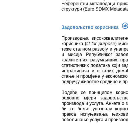
Референтни метаподаци прик
структури (Euro SDMX Metadata 
Задовољство корисника
Производња висококвалитетн
корисника (
fit for purpose
) мис
теже сталном развоју и унапре
и мисија Републичког заво
квалитетних, разумљивих, пр
статистичких података који з
истраживача и осталих дома
стање и промјене у економско
подручју животне средине и п
Водећи се принципом корисн
редовно мјери задовољство
производа и услуга. Анкета о
би се боље упознали корисн
пракса испуњавања њихов
побољшање услуга и производ