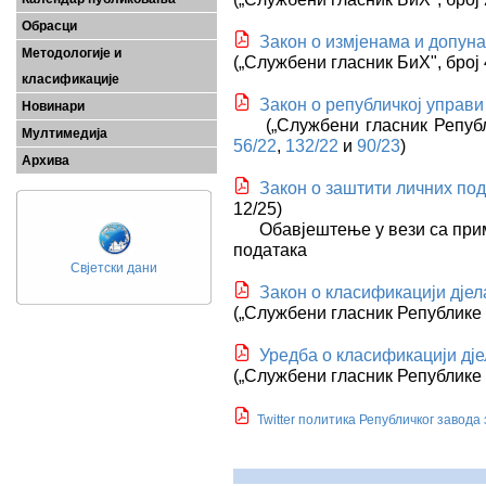
Обрасци
Закон о измјенама и допун
Методологије и
(
„
Службени гласник
БиХ
", број
класификације
Закон о републичкој управи
Новинари
(„Службени гласник Републи
Мултимедија
56/22
,
132/22
и
90/23
)
Архива
Закон о заштити личних по
12/25)
Обавјештење у вези са при
података
Свјетски дани
Закон о класификацији дје
(
„
Службени гласник Републике 
Уредба о класификацији дј
(
„
Службени гласник Републике 
Twitter политика Републичког завода 