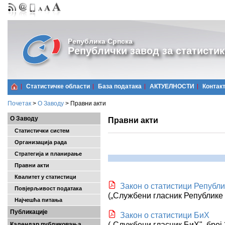
Република Српска
Републички завод за статистик
Статистичке области
Базa података
АКТУЕЛНОСТИ
Контак
Почетак
>
О Заводу
>
Правни акти
О Заводу
Правни акти
Статистички систем
Организација рада
Стратегија и планирање
Правни акти
Квалитет у статистици
Закон о статистици Републ
Повјерљивост података
(
„
Службени гласник Републике 
Најчешћa питања
Публикације
Закон о статистици БиХ
(
„
Службени гласник БиХ", број
Календар публиковања