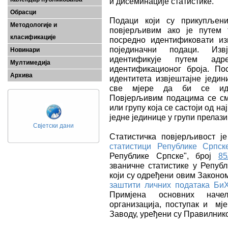
и дисеминације статистике.
Обрасци
Подаци који су прикупљени
Методологије и
повјерљивим ако је путем 
класификације
посредно идентификовати изв
појединачни подаци. Изв
Новинари
идентификује путем адр
Мултимедија
идентификационог броја. По
Архива
идентитета извјештајне једин
све мјере да би се иден
Повјерљивим подацима се сма
или групу која се састоји од на
једне јединице у групи прелаз
Свјетски дани
Статистичка повјерљивост 
статистици Републике Српск
Републике Српске", број
85
званичне статистике у Репуб
који су одређени овим Законом
заштити личних података Би
Примјена основних начел
организација, поступак и мј
Заводу, уређени су Правилник