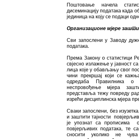
Поштовање начела статис
дисеминацију података када о
јединица на коју се подаци одн
Организационе мјере зашт
Сви запослени у Заводу дужн
података.
Према Закону о статистици Ре
свјесно излажење у јавност с
лица које у обављању свог по
чини прекршај који се кажњ
одредаба Правилника о 
неспровођење мјера зашти
представља тежу повреду рад
изрећи дисциплинска мјера пр
Сваки запослени, без изузетка
и заштити тајности повјерљив
је упознат са прописима о
повјерљивих података, те са
сносити уколико не чува