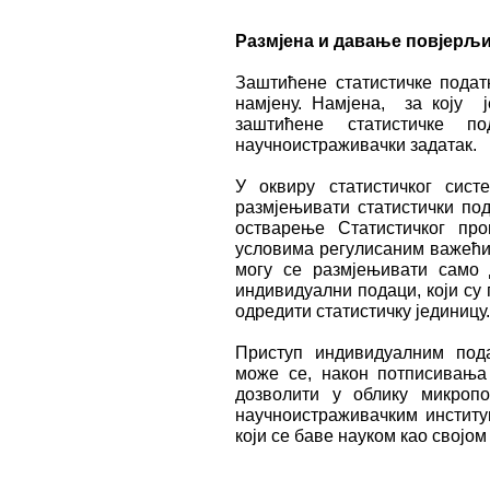
Размјена и давање повјерљ
Заштићене статистичке податк
намјену. Намјена, за коју ј
заштићене статистичке под
научноистраживачки задатак.
У оквиру статистичког сис
размјењивати статистички под
остварење Статистичког пр
условима регулисаним важећи
могу се размјењивати само 
индивидуални подаци, који су
одредити статистичку јединицу.
Приступ индивидуалним под
може се, након потписивања 
дозволити у облику микроп
научноистраживачким институ
који се баве науком као својо