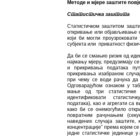
Методе и мјере заштите пов
Статистичка заштита
Статистичком заштитом зашти
откривање или објављивање о
који би могли проузроковати
субјекта или приватност физич
Да би се смањио ризик од иде
најмању мјеру, предузимају с
и прикривања података пут
прикривања изабраном случај
при чему се води рачуна да 
Одговарајућом ознаком у та
мање од три статистичке
идентификовати статистич
података), као и агрегати са 
како би се онемогућило отк
повратним рачунањем (секу
наведених случаја заштите, 
концентрације" према којем с
једне статистичке јединице у 