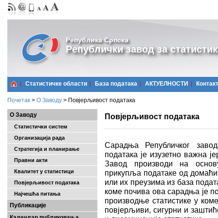
Република Српска
Републички завод за статистик
Статистичке области
Базa података
АКТУЕЛНОСТИ
Контак
Почетак
>
О Заводу
>
Повјерљивост података
О Заводу
Повјерљивост података
Статистички систем
Организација рада
Сарадња Републичког завод
Стратегија и планирање
података је изузетно важна ј
Правни акти
Завод производи на основ
Квалитет у статистици
прикупља податаке од домаћин
или их преузима из база пода
Повјерљивост података
коме почива ова сарадња је п
Најчешћa питања
производње статистике у коме
Публикације
повјерљиви, сигурни и заштић
Календар публиковања