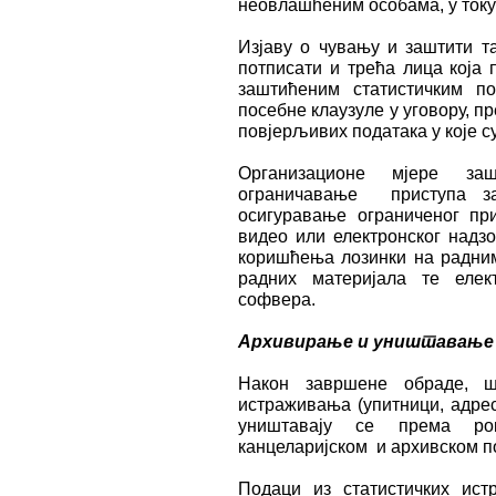
неовлашћеним особама, у току 
Изјаву о чувању и заштити т
потписати и трећа лица која 
заштићеним статистичким п
посебне клаузуле у уговору, п
повјерљивих података у које с
Организационе мјере заш
ограничавање приступа з
осигуравање ограниченог пр
видео или електронског надзо
коришћења лозинки на радним
радних материјала те елек
софвера.
Архивирање и уништавање
Након завршене обраде, шт
истраживања (упитници, адрес
уништавају се према ро
канцеларијском и архивском п
Подаци из статистичких ист