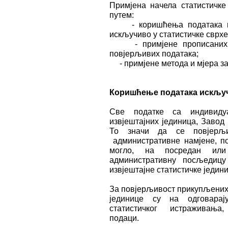
Примјена начела статистичке
путем:
- коришћења података при
искључиво у статистичке сврхе
- примјене прописаних у
повјерљивих података;
- примјене метода и мјера з
Коришћење података искључ
Све податке са индивиду
извјештајних јединица, Завод
То значи да се повјерљ
административне намјене, по
могло, на посредан или 
административну посљедицу
извјештајне статистичке једини
За повјерљивост прикупљених 
јединице су на одговара
статистичког истраживања,
подаци.