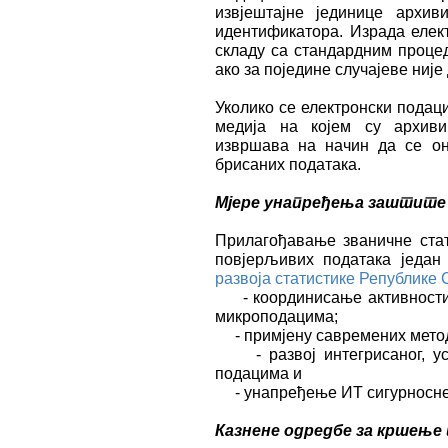
извјештајне јединице архи
идентификатора. Израда елект
складу са стандардним проце
ако за поједине случајеве није
Уколико се електронски подац
медија на којем су архив
извршава на начин да се он
брисаних података.
Мјере унапређења заштите
Прилагођавање званичне стат
повјерљивих података једа
развоја статистике Републике 
- координисање активности з
микроподацима;
- примјену савремених метод
- развој интегрисаног, усл
подацима и
- унапређење ИТ сигурносне 
Казнене одредбе за кршење