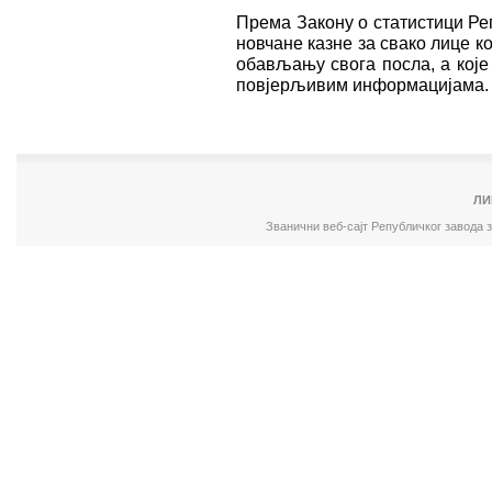
Према Закону о статистици Ре
новчане казне за свако лице 
обављању свога посла, а које 
повјерљивим информацијама.
ЛИ
Званични веб-сајт Републичког завода 