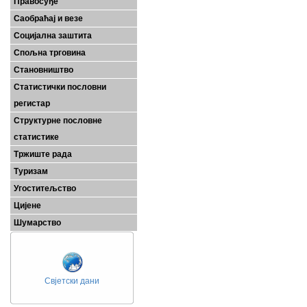
Правосуђе
Саобраћај и везе
Социјална заштита
Спољна трговина
Становништво
Статистички пословни
регистар
Структурне пословне
статистике
Тржиште рада
Туризам
Угоститељство
Цијене
Шумарство
Свјетски дани