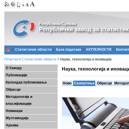
Република Српска
Републички завод за статистик
Статистичке области
Базa података
АКТУЕЛНОСТИ
Контак
Почетак
>
Статистичке области
>
Наука, технологија и иновације
О Заводу
Наука, технологија и иновац
Публикације
Календар публиковања
Ново
Саопштења
Обрасци
Методол
Обрасци
Методологије и
класификације
Новинари
Мултимедија
Архива