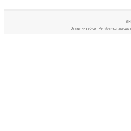
ЛИ
Званични веб-сајт Републичког завода 