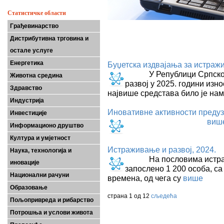
Статистичке области
Грађевинарство
Дистрибутивна трговина и
остале услуге
Енергетика
Буџетска издвајања за истражи
У Републици Српској, б
Животна средина
развој у 2025. години изн
Здравство
највише средстава било је на
Индустрија
Иновативне активности предуз
Инвестиције
виш
Информационо друштво
Култура и умјетност
Истраживање и развој, 2024.
Наука, технологија и
На пословима истражива
иновације
запослено 1 200 особа, са
Национални рачуни
времена, од чега су
више
Образовање
страна 1 од 12
сљедећа
Пољопривреда и рибарство
Потрошња и услови живота