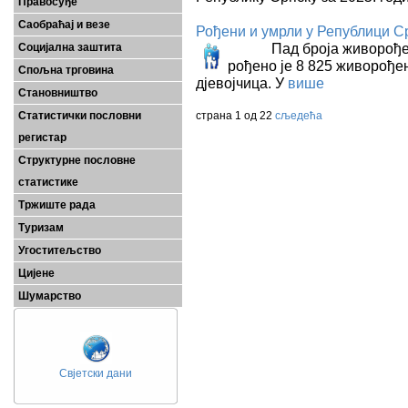
Правосуђе
Саобраћај и везе
Рођени и умрли у Републици Ср
Пад броја живорођених 
Социјална заштита
рођено је 8 825 живорођене
Спољна трговина
дјевојчица. У
више
Становништво
Статистички пословни
страна 1 од 22
сљедећа
регистар
Структурне пословне
статистике
Тржиште рада
Туризам
Угоститељство
Цијене
Шумарство
Свјетски дани