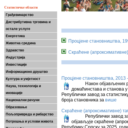
Статистичке области
Грађевинарство
Дистрибутивна трговина и
остале услуге
Енергетика
Процјене становништва, 19
Животна средина
Здравство
Скраћене (апроксимативне)
Индустрија
Инвестиције
Информационо друштво
Процјене становништва, 2013 -
Култура и умјетност
Након објављених резу
Наука, технологија и
домаћинстава и станова у
иновације
Републички завод за статистик
броја становника за
више
Национални рачуни
Образовање
Скраћене (апроксимативне) та
Пољопривреда и рибарство
Републички завод за с
објављује скраћене (апро
Потрошња и услови живота
Републику Српску за 2025. год