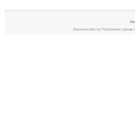
ЛИ
Званични веб-сајт Републичког завода 