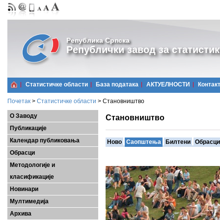
Република Српска
Републички завод за статистик
Статистичке области
Базa података
АКТУЕЛНОСТИ
Контак
Почетак
>
Статистичке области
>
Становништво
О Заводу
Становништво
Публикације
Календар публиковања
Ново
Саопштења
Билтени
Обрасци
Обрасци
Методологије и
класификације
Новинари
Мултимедија
Архива