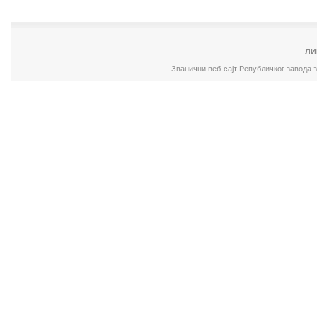
ЛИ
Званични веб-сајт Републичког завода 