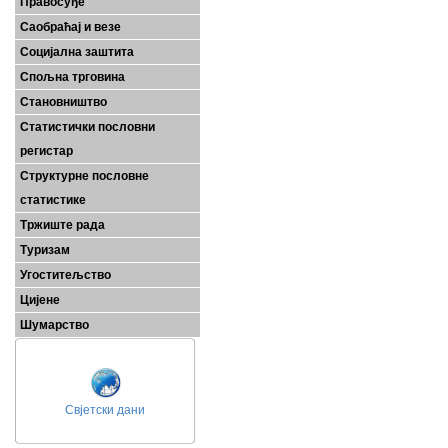
Правосуђе
Саобраћај и везе
Социјална заштита
Спољна трговина
Становништво
Статистички пословни
регистар
Структурне пословне
статистике
Тржиште рада
Туризам
Угоститељство
Цијене
Шумарство
Свјетски дани