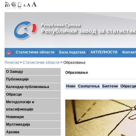
Република Српска
Републички завод за статистик
Статистичке области
Базa података
АКТУЕЛНОСТИ
Контак
Почетак
>
Статистичке области
>
Образовање
О Заводу
Образовање
Публикације
Ново
Саопштења
Билтени
Обрасци
Календар публиковања
Обрасци
Методологије и
класификације
Новинари
Мултимедија
Архива