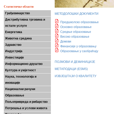
Статистичке области
Грађевинарство
МЕТОДОЛОШКИ ДОКУМЕНТИ
Дистрибутивна трговина и
Предшколско образовање
остале услуге
Основно образовање
Средње образовање
Енергетика
Високо образовање
Животна средина
Домови
Здравство
Финансије у образовању
Индустрија
Образовање у саобраћају
Инвестиције
ПОЈМОВИ И ДЕФИНИЦИЈЕ
Информационо друштво
МЕТАПОДАЦИ (ESMS)
Култура и умјетност
ИЗВЈЕШТАЈИ О КВАЛИТЕТУ
Наука, технологија и
иновације
Национални рачуни
Образовање
Пољопривреда и рибарство
Потрошња и услови живота