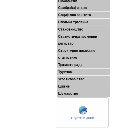
Правосуђе
Саобраћај и везе
Социјална заштита
Спољна трговина
Становништво
Статистички пословни
регистар
Структурне пословне
статистике
Тржиште рада
Туризам
Угоститељство
Цијене
Шумарство
Свјетски дани