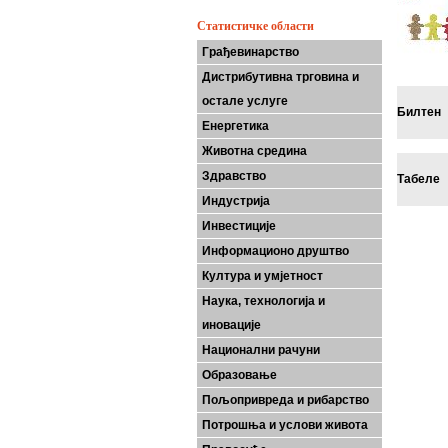
Статистичке области
Грађевинарство
Дистрибутивна трговина и
остале услуге
Билтен
Енергетика
Животна средина
Здравство
Табеле
Индустрија
Инвестиције
Информационо друштво
Култура и умјетност
Наука, технологија и
иновације
Национални рачуни
Образовање
Пољопривреда и рибарство
Потрошња и услови живота