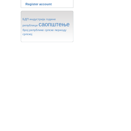
Register account
БДП
индустрија
године
саопштење
републици
број
републике
српске
периоду
српској