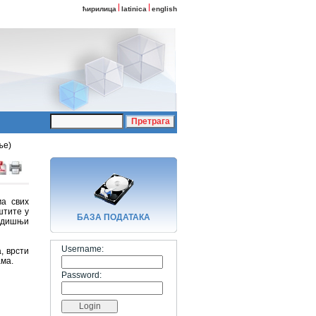
ћирилица
latinica
english
ње)
ма свих
штите у
БАЗA ПОДАТАКА
Годишњи
Username:
, врсти
ама.
Password: