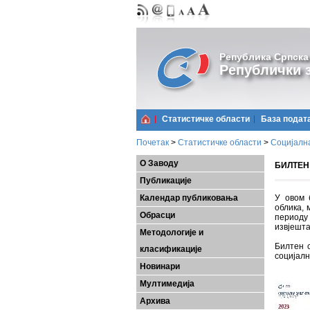
Република Српска
Републички з
Статистичке области
Базa подат
Почетак
>
Статистичке области
>
Социјалн
О Заводу
БИЛТЕН 
Публикације
Календар публиковања
У овом 
облика, 
Обрасци
периоду
извјешта
Методологије и
Билтен с
класификације
социјалн
Новинари
Мултимедија
Архива