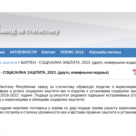
авод за статистику
ака
АКТУЕЛНОСТИ
Контакт
ПОПИС 2013.
Најчешћa питања
а заштита
>
БИЛТЕН - СОЦИЈАЛНА ЗАШТИТА, 2023. (друго, измијењено изда
- СОЦИЈАЛНА ЗАШТИТА, 2023. (друго, измијењено издање)
билтену Републички завод за статистику објављује податке о корисници
мјера и услуга социјалне заштите као и податке о установама социјалне за
 2018-2022. годинe. Подаци су резултат редовног годишњег истраживања (
ј о корисницима и облицима социјалне заштите).
адржи неколико поглавља у којима се дају подаци према узрасту корисника
их потреба и степену угрожености као и врстама пружене заштите и установ