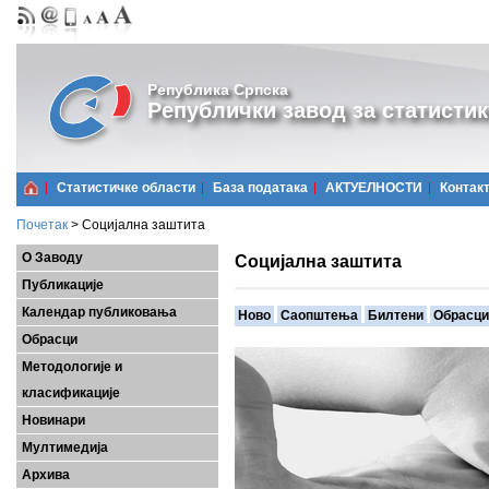
Република Српска
Републички завод за статистик
Статистичке области
Базa података
АКТУЕЛНОСТИ
Контак
Почетак
>
Социјална заштита
О Заводу
Социјална заштита
Публикације
Календар публиковања
Ново
Саопштења
Билтени
Обрасци
Обрасци
Методологије и
класификације
Новинари
Мултимедија
Архива