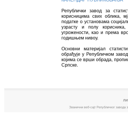
Републички завод за стати
корисницима свих облика, мј
податке о установама соција
узрасту и полу корисника,
угрожености, као и према вр
годишњем нивоу.
Основни материјал статист
обрађује у Републичком завод
којима се врши обрада, пропи
Српске.
ЛИ
Званични веб-сајт Републичког завода 