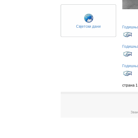
Свјетски дани
Годишња
Годишња
Годишња
страна 1
Зван