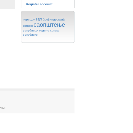
Register account
периоду
БДП
број
индустрија
саопштење
српској
републици
године
српске
републике
2026.