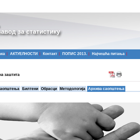
авод за статистику
ака
АКТУЕЛНОСТИ
Контакт
ПОПИС 2013.
Најчешћa питања
на заштита
аопштења
Билтени
Обрасци
Методологија
Архива саопштења