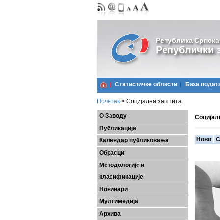
Република Српска
Републички з
Статистичке области
Базa подат
Почетак
>
Социјална заштита
О Заводу
Социјал
Публикације
Ново
С
Календар публиковања
Обрасци
Методологије и
класификације
Новинари
Мултимедија
Архива