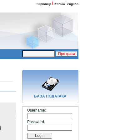
ћирилица
latinica
english
БАЗA ПОДАТАКА
Username:
Password: