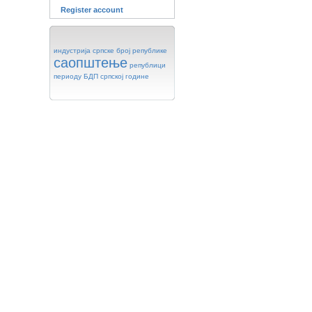
Register account
индустрија
српске
број
републике
саопштење
републици
периоду
БДП
српској
године