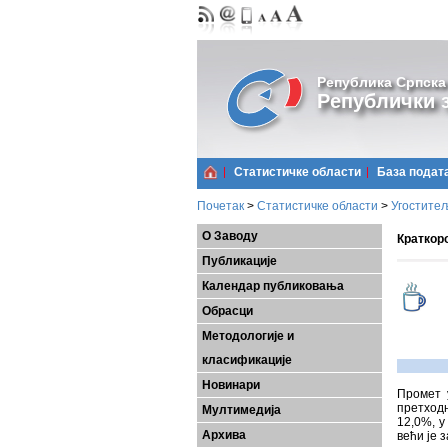
Република Српска
Републички з
Статистичке области
Базa подат
Почетак
>
Статистичке области
>
Угостите
О Заводу
Краткоро
Публикације
Календар публиковања
Обрасци
Методологије и
класификације
Новинари
Промет 
претходн
Мултимедија
12,0%, у
Архива
већи je 