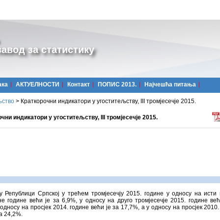
авод за статистику
ака
АКТУЕЛНОСТИ
Контакт
ПОПИС 2013.
Најчешћa питања
љство
>
Краткорочни индикатори у угоститељству, III тромјесечје 2015.
чни индикатори у угоститељству, III тромјесечје 2015.
у Републици Српској у трећем тромјесечју 2015. године у односу на исти
е године већи је за 6,9%, у односу на друго тромјесечјe 2015. године већ
 односу на просјек 2014. године већи је за 17,7%, а у односу на просјек 2010.
за 24,2%.