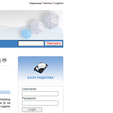
ћирилица
latinica
english
БАЗA ПОДАТАКА
Username:
Password:
 период
и је за
 године