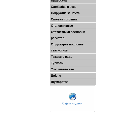
Правосуђе
Саобраћај и везе
Социјална заштита
Спољна трговина
Становништво
Статистички пословни
регистар
Структурне пословне
статистике
Тржиште рада
Туризам
Угоститељство
Цијене
Шумарство
Свјетски дани