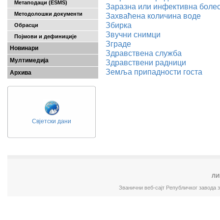
Метаподаци (ESMS)
Заразна или инфективна боле
Методолошки документи
Захваћена количина воде
Збирка
Обрасци
Звучни снимци
Појмови и дефиниције
Зграде
Новинари
Здравствена служба
Мултимедија
Здравствени радници
Земља припадности госта
Архива
Свјетски дани
ЛИ
Званични веб-сајт Републичког завода 