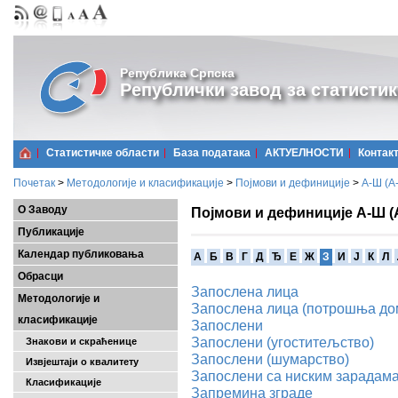
Република Српска
Републички завод за статистик
Статистичке области
Базa података
АКТУЕЛНОСТИ
Контак
Почетак
>
Методологије и класификације
>
Појмови и дефиниције
>
А-Ш (A
О Заводу
Појмови и дефиниције А-Ш (
Публикације
Календар публиковања
A
Б
В
Г
Д
Ђ
Е
Ж
З
И
Ј
К
Л
Обрасци
Запослена лица
Методологије и
Запослена лица (потрошња до
класификације
Запослени
Запослени (угоститељство)
Знакови и скраћенице
Запослени (шумарство)
Извјештаји о квалитету
Запослени са ниским зарадам
Класификације
Запремина зграде