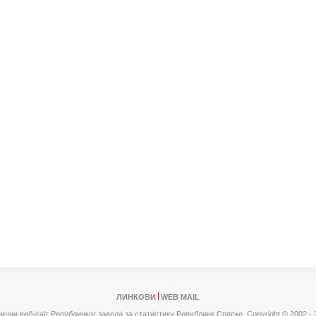
ЛИНКОВИ
WEB MAIL
ични веб-сајт Републичког завода за статистику Републике Српске,
Copyright © 2002 - 