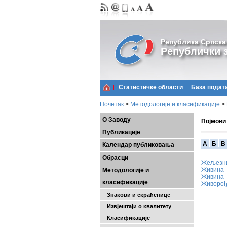
Република Српска
Републички з
Статистичке области
Базa подат
Почетак
>
Методологије и класификације
>
О Заводу
Појмови
Публикације
A
Б
В
Календар публиковања
Обрасци
Жељезни
Живина
Методологије и
Живина
класификације
Живоро
Знакови и скраћенице
Извјештаји о квалитету
Класификације