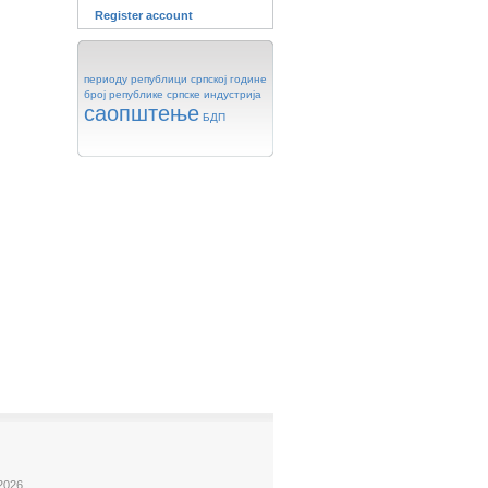
Register account
периоду
републици
српској
године
број
републике
српске
индустрија
саопштење
БДП
2026.