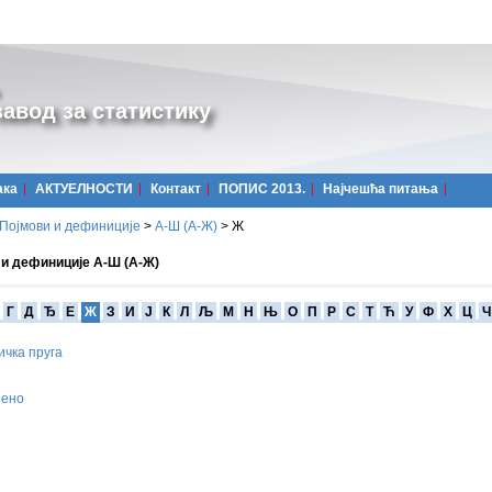
авод за статистику
ака
АКТУЕЛНОСТИ
Контакт
ПОПИС 2013.
Најчешћa питања
Појмови и дефиниције
>
А-Ш (A-Ж)
>
Ж
 и дефиниције А-Ш (А-Ж)
Г
Д
Ђ
Е
Ж
З
И
Ј
К
Л
Љ
М
Н
Њ
О
П
Р
С
Т
Ћ
У
Ф
Х
Ц
Ч
чка пруга
ђено