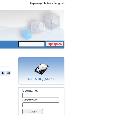
ћирилица
latinica
english
Џ
Ш
БАЗA ПОДАТАКА
Username:
Password: