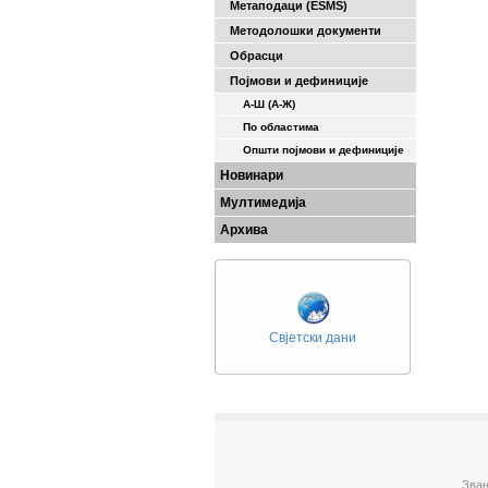
Метаподаци (ESMS)
Методолошки документи
Обрасци
Појмови и дефиниције
А-Ш (A-Ж)
По областима
Општи појмови и дефиниције
Новинари
Мултимедија
Архива
Свјетски дани
Зван