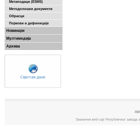
Метаподаци (ESMS)
Методолошки документи
Обрасци
Појмови и дефиниције
Новинари
Мултимедија
Архива
Свјетски дани
ЛИ
Званични веб-сајт Републичког завода 