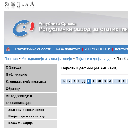
Република Српска
Републички завод за статистик
Статистичке области
Базa података
АКТУЕЛНОСТИ
Контак
Почетак
>
Методологије и класификације
>
Појмови и дефиниције
>
По обл
О Заводу
Појмови и дефиниције А-Ш (А-Ж)
Публикације
A
Б
В
Г
Д
Ђ
Е
Ж
З
И
Ј
К
Л
Календар публиковања
Обрасци
Методологије и
класификације
Знакови и скраћенице
Извјештаји о квалитету
Класификације