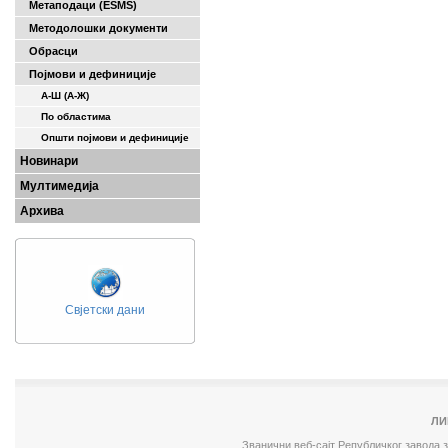
Метаподаци (ESMS)
Методолошки документи
Обрасци
Појмови и дефиниције
А-Ш (A-Ж)
По областима
Општи појмови и дефиниције
Новинари
Мултимедија
Архива
Свјетски дани
ЛИ
Званични веб-сајт Републичког завода 