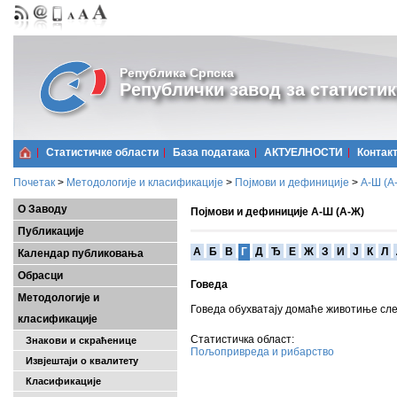
Република Српска
Републички завод за статистик
Статистичке области
Базa података
АКТУЕЛНОСТИ
Контак
Почетак
>
Методологије и класификације
>
Појмови и дефиниције
>
А-Ш (A
О Заводу
Појмови и дефиниције А-Ш (А-Ж)
Публикације
A
Б
В
Г
Д
Ђ
Е
Ж
З
И
Ј
К
Л
Календар публиковања
Обрасци
Говеда
Методологије и
Говеда обухватају домаће животиње сл
класификације
Статистичка област:
Знакови и скраћенице
Пољопривреда и рибарство
Извјештаји о квалитету
Класификације