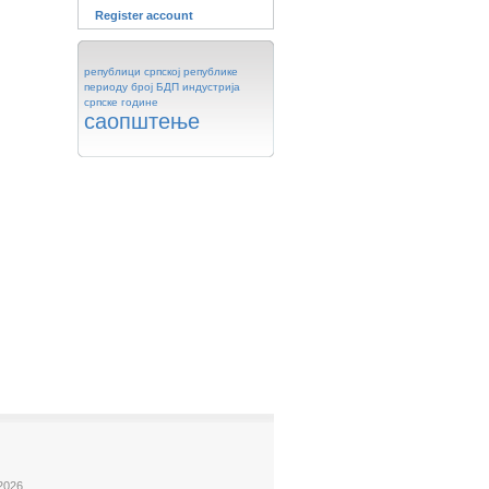
Register account
републици
српској
републике
периоду
број
БДП
индустрија
српске
године
саопштење
2026.