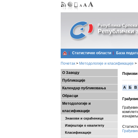
Република Српска
Републички з
Статистичке области
Базa подат
Почетак
>
Методологије и класификације
>
О Заводу
Појмови
Публикације
A
Б
В
Календар публиковања
Обрасци
Грађеви
Методологије и
Грађеви
класификације
комплет
изнајмљ
Знакови и скраћенице
Извјештаји о квалитету
Статисти
Грађеви
Класификације