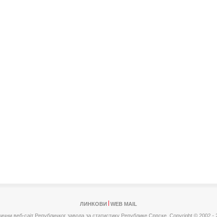
ЛИНКОВИ
WEB MAIL
ични веб-сајт Републичког завода за статистику Републике Српске,
Copyright © 2002 - 