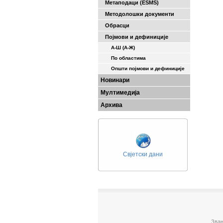
Метаподаци (ESMS)
Методолошки документи
Обрасци
Појмови и дефиниције
А-Ш (A-Ж)
По областима
Општи појмови и дефиниције
Новинари
Мултимедија
Архива
Свјетски дани
Зван