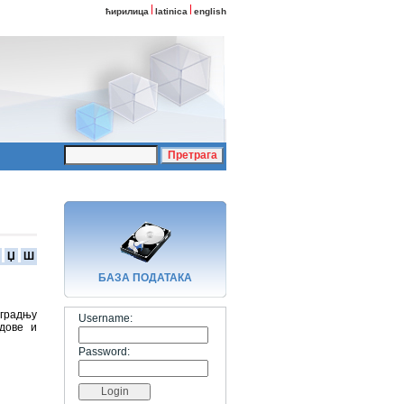
ћирилица
latinica
english
Џ
Ш
БАЗA ПОДАТАКА
градњу
Username:
дове и
Password: