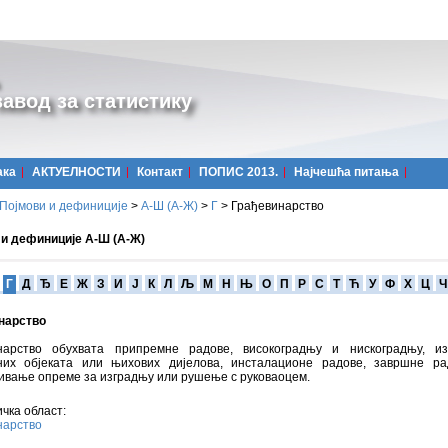
авод за статистику
ака
АКТУЕЛНОСТИ
Контакт
ПОПИС 2013.
Најчешћa питања
Појмови и дефиниције
>
А-Ш (A-Ж)
>
Г
>
Грађевинарство
 и дефиниције А-Ш (А-Ж)
Г
Д
Ђ
Е
Ж
З
И
Ј
К
Л
Љ
М
Н
Њ
О
П
Р
С
Т
Ћ
У
Ф
Х
Ц
Ч
нарство
нарство обухвата припремне радове, високоградњу и нискоградњу, из
них објеката или њихових дијелова, инсталационe радове, завршне ра
ивање опреме за изградњу или рушење с руковаоцем.
чка област:
нарство