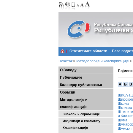
Република Српска
Републички з
Статистичке области
Базa подат
Почетак
>
Методологије и класификације
>
О Заводу
Појмови
Публикације
A
Б
В
Календар публиковања
Обрасци
Шибљац
Широкоп
Методологије и
Школа
класификације
Школска
Штете од
Знакови и скраћенице
и биљни
Шума
Извјештаји о квалитету
Шумарск
Класификације
Шумски 