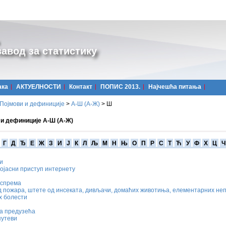
авод за статистику
ака
АКТУЕЛНОСТИ
Контакт
ПОПИС 2013.
Најчешћa питања
Појмови и дефиниције
>
А-Ш (A-Ж)
>
Ш
 и дефиниције А-Ш (А-Ж)
Г
Д
Ђ
Е
Ж
З
И
Ј
К
Л
Љ
М
Н
Њ
О
П
Р
С
Т
Ћ
У
Ф
Х
Ц
Ч
и
ојасни приступ интернету
 спрема
 пожара, штете од инсеката, дивљачи, домаћих животиња, елементарних не
х болести
а предузећа
путеви