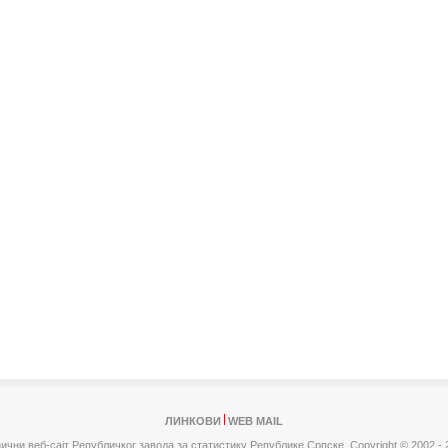
ЛИНКОВИ
WEB MAIL
ични веб-сајт Републичког завода за статистику Републике Српске,
Copyright © 2002 - 