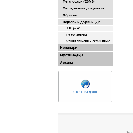
Метаподаци (ESMS)
Методолошки документи
Обрасци
Појмови и дефиниције
А-Ш (A-Ж)
По областима
Општи појмови и дефиниције
Новинари
Мултимедија
Архива
Свјетски дани
Зван