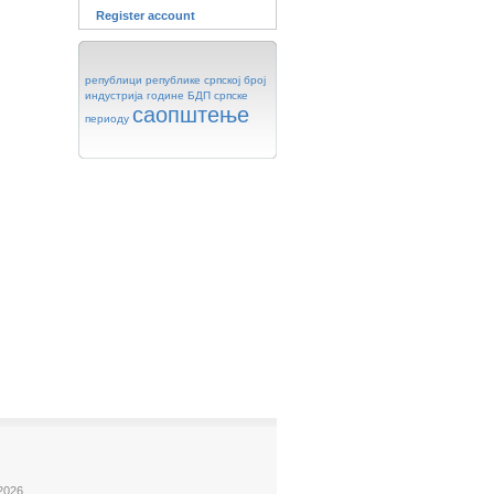
Register account
републици
републике
српској
број
индустрија
године
БДП
српске
саопштење
периоду
2026.