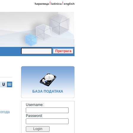
ћирилица
latinica
english
Џ
Ш
БАЗA ПОДАТАКА
Username:
погода
Password: