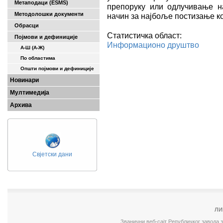
Метаподаци (ESMS)
препоруку или одлучивање н
Методолошки документи
начин за најбоље постизање к
Обрасци
Статистичка област:
Појмови и дефиниције
Информационо друштво
А-Ш (A-Ж)
По областима
Општи појмови и дефиниције
Новинари
Мултимедија
Архива
Свјетски дани
ЛИ
Званични веб-сајт Републичког завода 