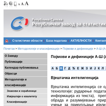
Република Српска
Републички завод за статистик
Статистичке области
Базa података
АКТУЕЛНОСТИ
Контак
Почетак
>
Методологије и класификације
>
Појмови и дефиниције
>
А-Ш (A
О Заводу
Појмови и дефиниције А-Ш (
Публикације
Календар публиковања
A
Б
В
Г
Д
Ђ
Е
Ж
З
И
Ј
К
Л
Обрасци
Вјештачка интелигенција
Методологије и
класификације
Вјештачка интелигенција се о
технологије: рударење подата
Знакови и скраћенице
информација из текста), пре
Извјештаји о квалитету
обрада и разумијевање прир
Класификације
учење за прикупљање и/или