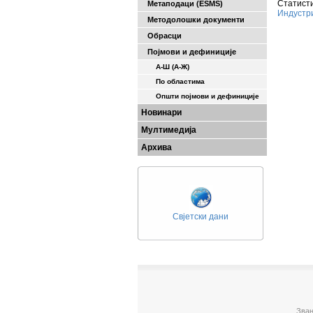
Статисти
Метаподаци (ESMS)
Индустр
Методолошки документи
Обрасци
Појмови и дефиниције
А-Ш (A-Ж)
По областима
Општи појмови и дефиниције
Новинари
Мултимедија
Архива
Свјетски дани
Зван