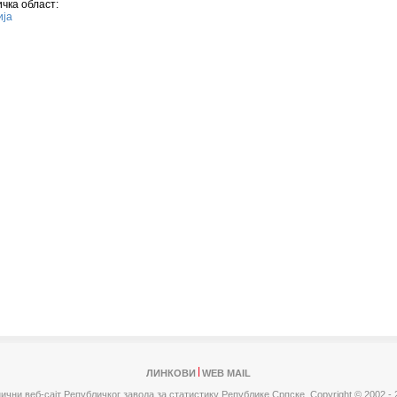
чка област:
ија
ЛИНКОВИ
WEB MAIL
ични веб-сајт Републичког завода за статистику Републике Српске,
Copyright © 2002 - 