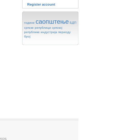
Register account
саопштење
године
БДП
српске
републици
српској
републике
индустрија
периоду
број
2026.