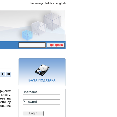
ћирилица
latinica
english
Џ
Ш
БАЗA ПОДАТАКА
ијских
Username:
жишту.
резе на
Password:
чени су
кованих