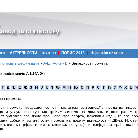
авод за статистику
ака
АКТУЕЛНОСТИ
Контакт
ПОПИС 2013.
Најчешћa питања
Појмови и дефиниције
>
А-Ш (A-Ж)
>
В
>
Вриједност промета
 и дефиниције А-Ш (А-Ж)
Г
Д
Ђ
Е
Ж
З
И
Ј
К
Л
Љ
М
Н
Њ
О
П
Р
С
Т
Ћ
У
Ф
Х
Ц
Ч
ост промета
ост промета подудара се са тржишном вриједношћу продатих индустр
да и услуга испоручених трећим лицима на домаћем и иностраном тр
ост укључује све друге трошкове (транспорта, паковања итд.), те све по
сана добра и услуге, осим пореза на додату вриједност (ПДВ-а). Искљу
и снижења цијена (осим готовинских попуста), те вриједност враћених па
да.