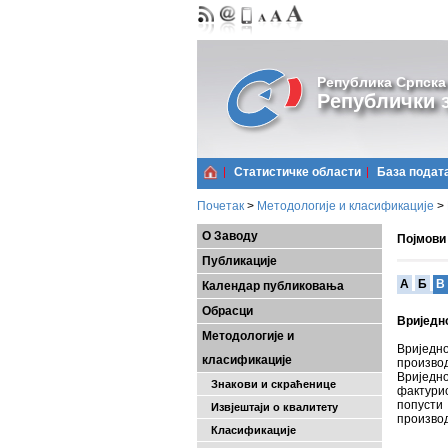
Република Српска
Републички з
Статистичке области
Базa подат
Почетак
>
Методологије и класификације
>
О Заводу
Појмови
Публикације
A
Б
В
Календар публиковања
Обрасци
Вриједн
Методологије и
Вриједн
класификације
произво
Вриједн
Знакови и скраћенице
фактури
попусти 
Извјештаји о квалитету
произво
Класификације