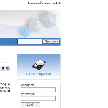
ћирилица
latinica
english
Џ
Ш
БАЗA ПОДАТАКА
 средња
Username:
адника,
еличини
Password: