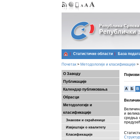
Република Српска
Републички з
Статистичке области
Базa подат
Почетак
>
Методологије и класификације
>
О Заводу
Појмови
Публикације
A
Б
В
Календар публиковања
Обрасци
Величин
Методологије и
Величина
класификације
и велика
средња о
Знакови и скраћенице
предузећ
Извјештаји о квалитету
Статисти
Класификације
Структур