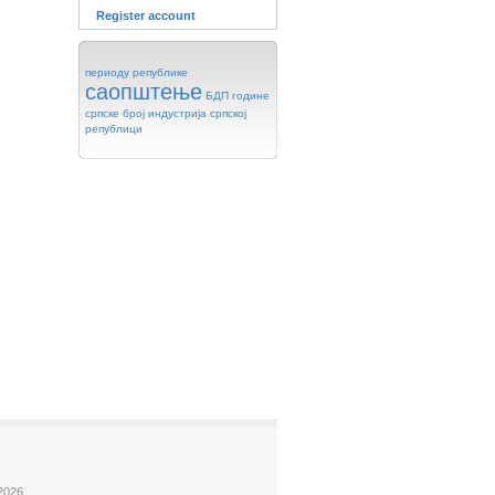
Register account
периоду
републике
саопштење
БДП
године
српске
број
индустрија
српској
републици
2026.