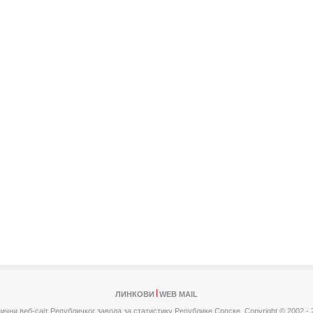
ЛИНКОВИ
WEB MAIL
ични веб-сајт Републичког завода за статистику Републике Српске,
Copyright © 2002 - 