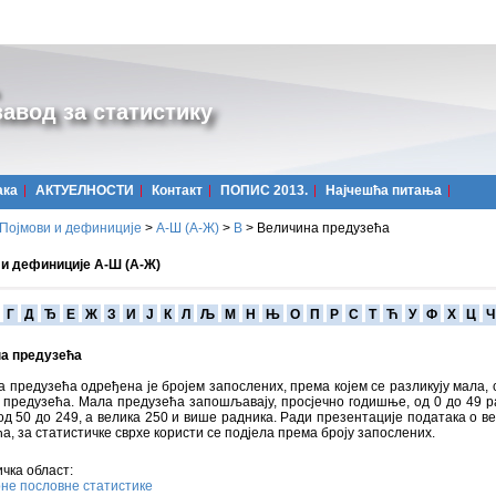
авод за статистику
ака
АКТУЕЛНОСТИ
Контакт
ПОПИС 2013.
Најчешћa питања
Појмови и дефиниције
>
А-Ш (A-Ж)
>
В
>
Величина предузећа
 и дефиниције А-Ш (А-Ж)
Г
Д
Ђ
Е
Ж
З
И
Ј
К
Л
Љ
М
Н
Њ
О
П
Р
С
Т
Ћ
У
Ф
Х
Ц
Ч
а предузећа
 предузећа одређена је бројем запослених, према којем се разликују мала,
 предузећа. Мала предузећа запошљавају, просјечно годишње, од 0 до 49 р
д 50 до 249, а велика 250 и више радника. Ради презентације података о в
а, за статистичке сврхе користи се подјела према броју запослених.
чка област:
не пословне статистике