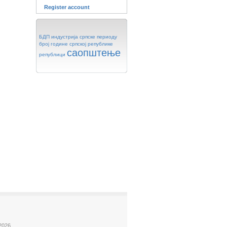
Register account
БДП
индустрија
српске
периоду
број
године
српској
републике
саопштење
републици
2026.