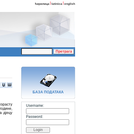
ћирилица
latinica
english
Џ
Ш
БАЗA ПОДАТАКА
узрасту
Username:
године,
а дјецу
Password: