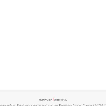
ЛИНКОВИ
WEB MAIL
ични веб-сајт Републичког завода за статистику Републике Српске,
Copyright © 2002 - 