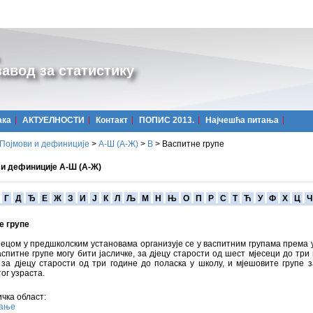
авод за статистику
ака
АКТУЕЛНОСТИ
Контакт
ПОПИС 2013.
Најчешћa питања
Појмови и дефиниције
>
А-Ш (A-Ж)
>
В
>
Васпитне групе
 и дефиниције А-Ш (А-Ж)
Г
Д
Ђ
Е
Ж
З
И
Ј
К
Л
Љ
М
Н
Њ
О
П
Р
С
Т
Ћ
У
Ф
Х
Ц
Ч
е групе
јецом у предшколским установама организује се у васпитним групама према 
аспитне групе могу бити јасличке, за дјецу старости од шест мјесеци до три 
 за дјецу старости од три године до поласка у школу, и мјешовите групе з
ог узраста.
чка област:
вање