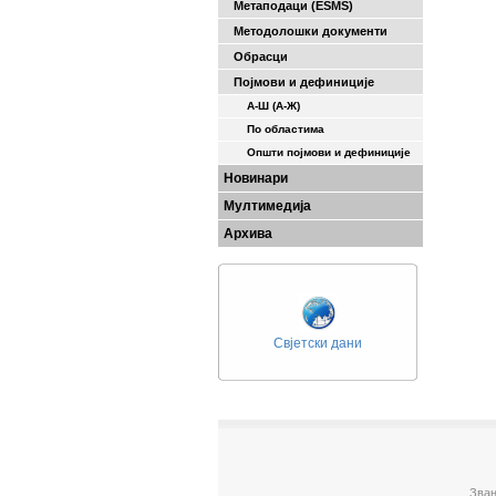
Метаподаци (ESMS)
Методолошки документи
Обрасци
Појмови и дефиниције
А-Ш (A-Ж)
По областима
Општи појмови и дефиниције
Новинари
Мултимедија
Архива
Свјетски дани
Зван