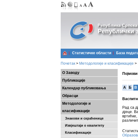
Република Српска
Републички з
Статистичке области
Базa подат
Почетак
>
Методологије и класификације
>
О Заводу
Појмови
Публикације
A
Б
В
Календар публиковања
Обрасци
Васпитн
Методологије и
Рад са д
класификације
дјеце. В
вртићке,
Знакови и скраћенице
различит
Извјештаји о квалитету
Статисти
Класификације
Образо