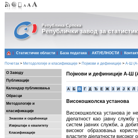
Република Српска
Републички завод за статистик
Статистичке области
Базa података
АКТУЕЛНОСТИ
Контак
Почетак
>
Методологије и класификације
>
Појмови и дефиниције
>
А-Ш (A
О Заводу
Појмови и дефиниције А-Ш (
Публикације
Календар публиковања
A
Б
В
Г
Д
Ђ
Е
Ж
З
И
Ј
К
Л
Обрасци
Високошколска установа
Методологије и
класификације
Високошколска установа је н
дјелатност као јавну службу 
Знакови и скраћенице
систем јавних служби, а доби
Извјештаји о квалитету
високог образовања корист
Класификације
властите дјелатности високог 