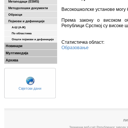
Метаподаци (ESMS)
Методолошки документи
Високошколске установе могу б
Обрасци
Према закону о високом об
Појмови и дефиниције
Републици Срспкој су високе ш
А-Ш (A-Ж)
По областима
Општи појмови и дефиниције
Статистичка област:
Новинари
Образовање
Мултимедија
Архива
Свјетски дани
ЛИ
Званични веб-сајт Републичког завода 