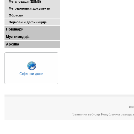
Метаподаци (ESMS)
Методолошки документи
Обрасци
Појмови и дефиниције
Новинари
Мултимедија
Архива
Свјетски дани
ЛИ
Званични веб-сајт Републичког завода 