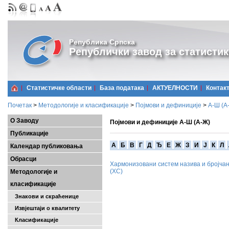
Република Српска
Републички завод за статистик
Статистичке области
Базa података
АКТУЕЛНОСТИ
Контак
Почетак
>
Методологије и класификације
>
Појмови и дефиниције
>
А-Ш (A
О Заводу
Појмови и дефиниције А-Ш (А-Ж)
Публикације
A
Б
В
Г
Д
Ђ
Е
Ж
З
И
Ј
К
Л
Календар публиковања
Обрасци
Хармонизовани систем назива и бројчан
(ХС)
Методологије и
класификације
Знакови и скраћенице
Извјештаји о квалитету
Класификације