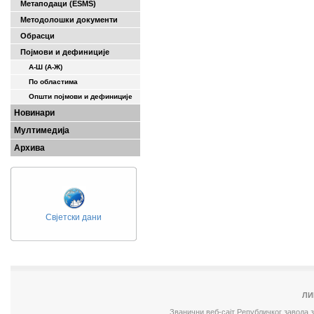
Метаподаци (ESMS)
Методолошки документи
Обрасци
Појмови и дефиниције
А-Ш (A-Ж)
По областима
Општи појмови и дефиниције
Новинари
Мултимедија
Архива
Свјетски дани
ЛИ
Званични веб-сајт Републичког завода 