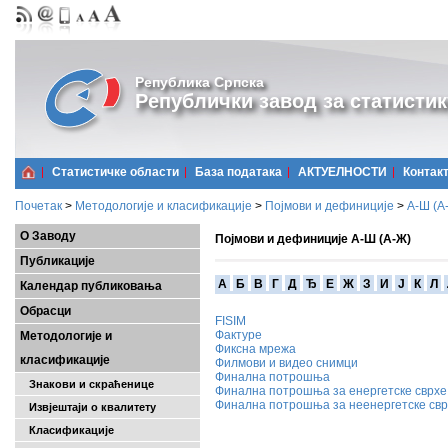
Република Српска
Републички завод за статистик
Статистичке области
Базa података
АКТУЕЛНОСТИ
Контак
Почетак
>
Методологије и класификације
>
Појмови и дефиниције
>
А-Ш (A
О Заводу
Појмови и дефиниције А-Ш (А-Ж)
Публикације
A
Б
В
Г
Д
Ђ
Е
Ж
З
И
Ј
К
Л
Календар публиковања
Обрасци
FISIM
Фактуре
Методологије и
Фиксна мрежа
класификације
Филмови и видео снимци
Финална потрошња
Знакови и скраћенице
Финална потрошња за енергетске сврхе
Финална потрошња за неенергетске св
Извјештаји о квалитету
Класификације