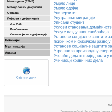
Метаподаци (ESMS)
Умрло лице
Методолошки документи
Умрло одојче
Универзитет
Обрасци
Унутрашње миграције
Појмови и дефиниције
Уписани студент
А-Ш (A-Ж)
Услови становања домаћинств
По областима
Услуге ваздушног саобраћаја
Општи појмови и дефиниције
Установе социјалне заштите за
Новинари
психичком и физичком развоју
Установе социјалне заштите з
Мултимедија
Утрошак за производњу енерги
Архива
Учешће додате вриједности у 
Учиниоци кривичних дјела
Свјетски дани
ЛИ
Званични веб-сајт Републичког завода 