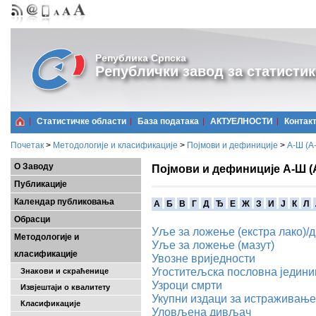
Република Српска
Републички завод за статистик
Статистичке области
Базa података
АКТУЕЛНОСТИ
Контак
Почетак
>
Методологије и класификације
>
Појмови и дефиниције
>
А-Ш (A
О Заводу
Појмови и дефиниције А-Ш (
Публикације
Календар публиковања
A
Б
В
Г
Д
Ђ
Е
Ж
З
И
Ј
К
Л
Обрасци
Уље за ложење (екстра лако)/д
Методологије и
Уље за ложење (мазут)
класификације
Увозне вриједности
Угоститељска пословна једини
Знакови и скраћенице
Узроци смрти
Извјештаји о квалитету
Укупни издаци за истраживање 
Класификације
Уловљена дивљач