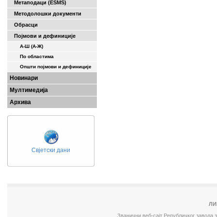
Метаподаци (ESMS)
Методолошки документи
Обрасци
Појмови и дефиниције
А-Ш (A-Ж)
По областима
Општи појмови и дефиниције
Новинари
Мултимедија
Архива
Свјетски дани
ЛИ
Званични веб-сајт Републичког завода 