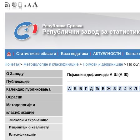
Република Српска
Републички завод за статистик
Статистичке области
Базa података
АКТУЕЛНОСТИ
Контак
Почетак
>
Методологије и класификације
>
Појмови и дефиниције
>
По обл
О Заводу
Појмови и дефиниције А-Ш (А-Ж)
Публикације
A
Б
В
Г
Д
Ђ
Е
Ж
З
И
Ј
К
Л
Календар публиковања
Обрасци
Методологије и
класификације
Знакови и скраћенице
Извјештаји о квалитету
Класификације