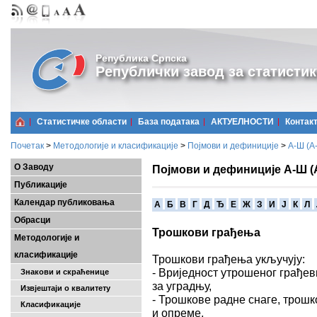
Република Српска
Републички завод за статистик
Статистичке области
Базa података
АКТУЕЛНОСТИ
Контак
Почетак
>
Методологије и класификације
>
Појмови и дефиниције
>
А-Ш (A
О Заводу
Појмови и дефиниције А-Ш (
Публикације
Календар публиковања
A
Б
В
Г
Д
Ђ
Е
Ж
З
И
Ј
К
Л
Обрасци
Трошкови грађења
Методологије и
класификације
Трошкови грађења укључују:
- Вриједност утрошеног грађев
Знакови и скраћенице
за уградњу,
Извјештаји о квалитету
- Трошкове радне снаге, трош
Класификације
и опреме,