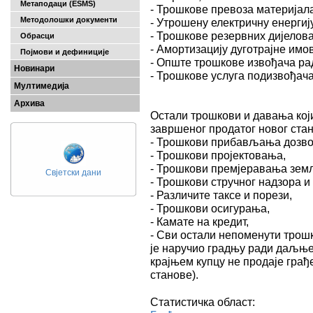
Метаподаци (ESMS)
- Трошкове превоза материјала
Методолошки документи
- Утрошену електричну енергију
- Трошкове резервних дијелова
Обрасци
- Амортизацију дуготрајне имо
Појмови и дефиниције
- Опште трошкове извођача ра
Новинари
- Трошкове услуга подизвођача
Мултимедија
Архива
Остали трошкови и давања кој
завршеног продатог новог стан
- Трошкови прибављања дозво
- Трошкови пројектовања,
- Трошкови премјеравања зем
Свјетски дани
- Трошкови стручног надзора и 
- Различите таксе и порези,
- Трошкови осигурања,
- Камате на кредит,
- Сви остали непоменути трошк
је наручио градњу ради даљње
крајњем купцу не продаје грађ
станове).
Статистичка област: