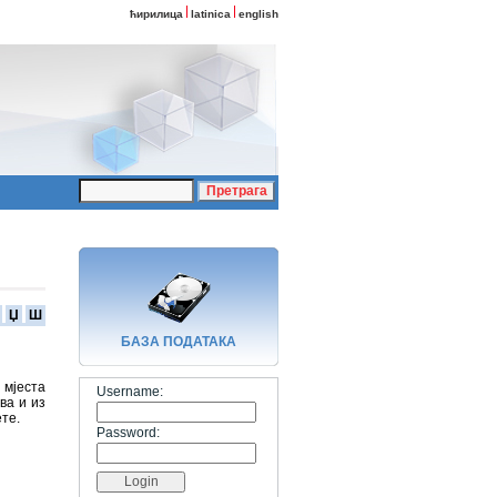
ћирилица
latinica
english
Џ
Ш
БАЗA ПОДАТАКА
 мјеста
Username:
ва и из
ете.
Password: