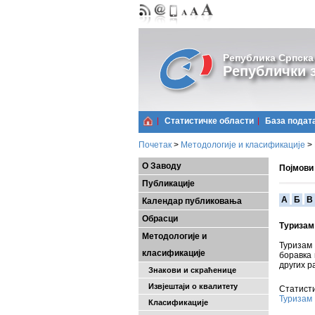
Република Српска
Републички з
Статистичке области
Базa подат
Почетак
>
Методологије и класификације
>
О Заводу
Појмови
Публикације
A
Б
В
Календар публиковања
Обрасци
Туризам
Методологије и
Туризам
класификације
боравка 
других р
Знакови и скраћенице
Извјештаји о квалитету
Статисти
Туризам
Класификације