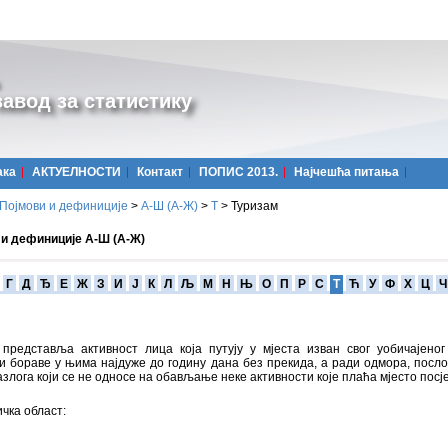
авод за статистику
ака
АКТУЕЛНОСТИ
Контакт
ПОПИС 2013.
Најчешћa питања
Појмови и дефиниције
>
А-Ш (A-Ж)
>
Т
>
Туризам
 и дефиниције А-Ш (А-Ж)
Г
Д
Ђ
Е
Ж
З
И
Ј
К
Л
Љ
М
Н
Њ
О
П
Р
С
Т
Ћ
У
Ф
Х
Ц
Ч
 представља активност лица која путују у мјеста изван свог уобичајеног
и бораве у њима најдуже до годину дана без прекида, а ради одмора, посло
азлога који се не односе на обављање неке активности које плаћа мјесто посј
чка област: