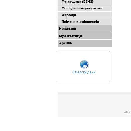
Метаподаци (ESMS)
Методолошки документи
Обрасци
Појмови и дефиниције
Новинари
Мултимедија
Архива
Свјетски дани
Зван