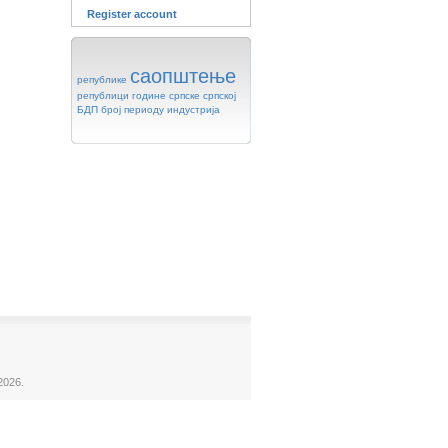
Register account
саопштење
републике
републици
године
српске
српској
БДП
број
периоду
индустрија
2026.