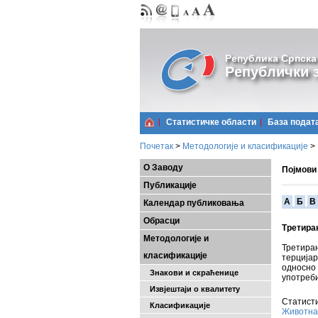
Република Српска
Републички з
Статистичке области
Базa подат
Почетак
>
Методологије и класификације
>
О Заводу
Појмови
Публикације
A
Б
В
Календар публиковања
Обрасци
Третира
Методологије и
Третира
класификације
терција
односно
Знакови и скраћенице
употреб
Извјештаји о квалитету
Статисти
Класификације
Животна