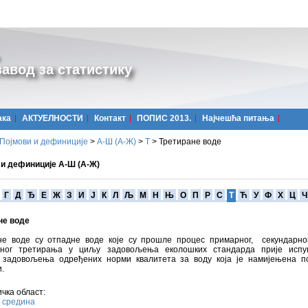
авод за статистику
ака
АКТУЕЛНОСТИ
Контакт
ПОПИС 2013.
Најчешћa питања
Појмови и дефиниције
>
А-Ш (A-Ж)
>
Т
>
Третиране воде
 и дефиниције А-Ш (А-Ж)
Г
Д
Ђ
Е
Ж
З
И
Ј
К
Л
Љ
М
Н
Њ
О
П
Р
С
Т
Ћ
У
Ф
Х
Ц
Ч
не воде
не воде су отпадне воде које су прошле процес примарног, секундарно
рног третирања у циљу задовољења еколошких стандарда прије испу
 задовољења одређених норми квалитета за воду која је намијењена п
и.
чка област:
 средина