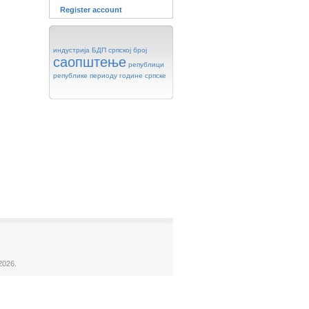
Register account
индустрија
БДП
српској
број
саопштење
републици
републике
периоду
године
српске
2026.