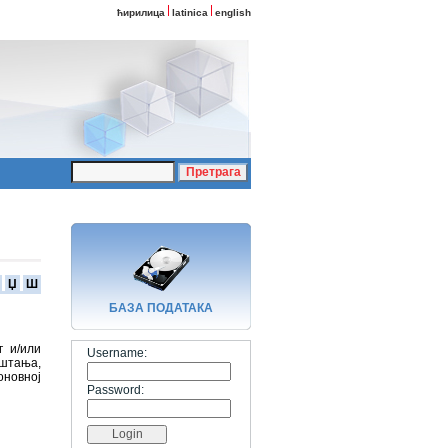
ћирилица
latinica
english
Џ
Ш
БАЗA ПОДАТАКА
г и/или
Username:
штања,
оновној
Password: