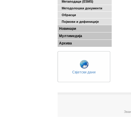
Метаподаци (ESMS)
Методолошки документи
Обрасци
Појмови и дефиниције
Новинари
Мултимедија
Архива
Свјетски дани
Зван