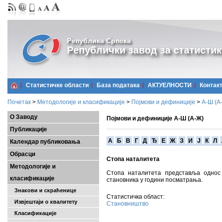
Република Српска
Републички завод за статистик
Статистичке области
Базa података
АКТУЕЛНОСТИ
Контак
Почетак
>
Методологије и класификације
>
Појмови и дефиниције
>
А-Ш (A
О Заводу
Појмови и дефиниције А-Ш (А-Ж)
Публикације
A
Б
В
Г
Д
Ђ
Е
Ж
З
И
Ј
К
Л
Календар публиковања
Обрасци
Стопа наталитета
Методологије и
Стопа наталитета представља однос 
класификације
становника у години посматрања.
Знакови и скраћенице
Статистичка област:
Извјештаји о квалитету
Становништво
Класификације