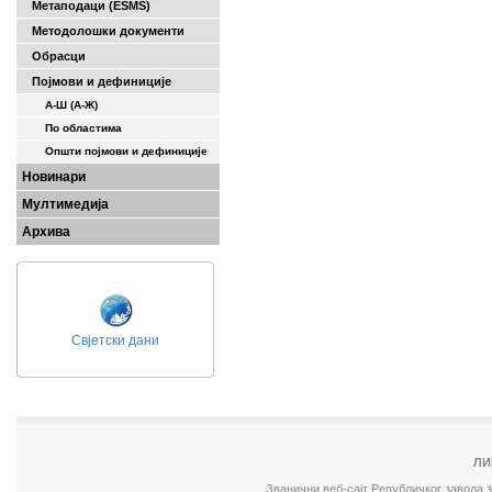
Метаподаци (ESMS)
Методолошки документи
Обрасци
Појмови и дефиниције
А-Ш (A-Ж)
По областима
Општи појмови и дефиниције
Новинари
Мултимедија
Архива
Свјетски дани
ЛИ
Званични веб-сајт Републичког завода 