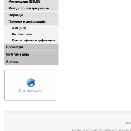
Метаподаци (ESMS)
Методолошки документи
Обрасци
Појмови и дефиниције
А-Ш (A-Ж)
По областима
Општи појмови и дефиниције
Новинари
Мултимедија
Архива
Свјетски дани
ЛИ
Званични веб-сајт Републичког завода 