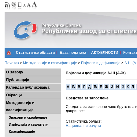
Република Српска
Републички завод за статистик
Статистичке области
Базa података
АКТУЕЛНОСТИ
Контак
Почетак
>
Методологије и класификације
>
Појмови и дефиниције
>
А-Ш (A
О Заводу
Појмови и дефиниције А-Ш (А-Ж)
Публикације
A
Б
В
Г
Д
Ђ
Е
Ж
З
И
Ј
К
Л
Календар публиковања
Обрасци
Средства за запослене
Методологије и
Средства за запослене чине бруто плат
класификације
доприносе.
Знакови и скраћенице
Статистичка област:
Извјештаји о квалитету
Национални рачуни
Класификације