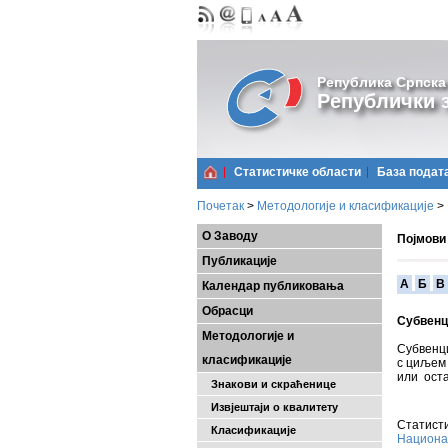
Република Српска
Републички з
Статистичке области
Базa подат
Почетак
>
Методологије и класификације
>
О Заводу
Појмови
Публикације
A
Б
В
Календар публиковања
Обрасци
Субвенц
Методологије и
Субвенц
класификације
с циљем 
или ост
Знакови и скраћенице
Извјештаји о квалитету
Статисти
Класификације
Национа