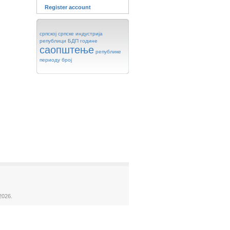
Register account
српској
српске
индустрија
републици
БДП
године
саопштење
републике
периоду
број
2026.