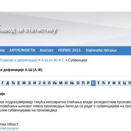
авод за статистику
ака
АКТУЕЛНОСТИ
Контакт
ПОПИС 2013.
Најчешћa питања
Појмови и дефиниције
>
А-Ш (A-Ж)
>
С
>
Субвенције
 и дефиниције А-Ш (А-Ж)
Г
Д
Ђ
Е
Ж
З
И
Ј
К
Л
Љ
М
Н
Њ
О
П
Р
С
Т
Ћ
У
Ф
Х
Ц
Ч
ије
ије подразумијевају текућа неповратна плаћања владе резидентним произв
повећања њиховог нивоа производње било да се ради о субвенцијама на пр
алим субвенцијама на производњу.
чка област:
лни рачуни