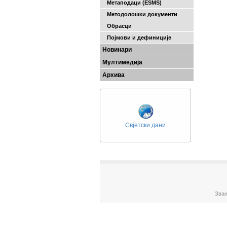
Метаподаци (ESMS)
Методолошки документи
Обрасци
Појмови и дефиниције
Новинари
Мултимедија
Архива
Свјетски дани
Зван