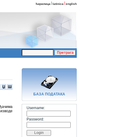
ћирилица
latinica
english
Џ
Ш
БАЗA ПОДАТАКА
ођачима
Username:
оизводе
Password: