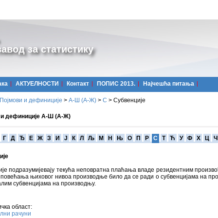
авод за статистику
ака
АКТУЕЛНОСТИ
Контакт
ПОПИС 2013.
Најчешћa питања
Појмови и дефиниције
>
А-Ш (A-Ж)
>
С
>
Субвенције
 и дефиниције А-Ш (А-Ж)
Г
Д
Ђ
Е
Ж
З
И
Ј
К
Л
Љ
М
Н
Њ
О
П
Р
С
Т
Ћ
У
Ф
Х
Ц
Ч
ије
ије подразумијевају текућа неповратна плаћања владе резидентним произв
повећања њиховог нивоа производње било да се ради о субвенцијама на пр
алим субвенцијама на производњу.
чка област:
лни рачуни