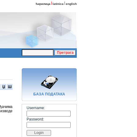
ћирилица
latinica
english
Џ
Ш
БАЗA ПОДАТАКА
ођачима
Username:
оизводе
Password: