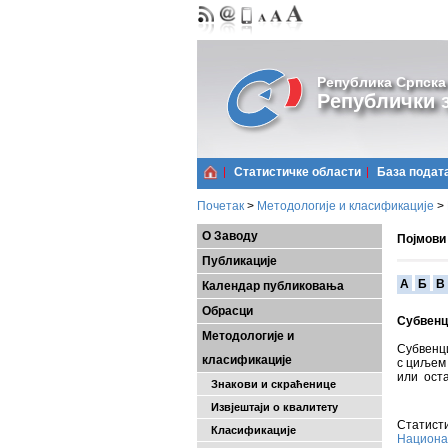
Република Српска
Републички з
Статистичке области
Базa подат
Почетак
>
Методологије и класификације
>
О Заводу
Појмови
Публикације
A
Б
В
Календар публиковања
Обрасци
Субвенц
Методологије и
Субвенц
класификације
с циљем 
или ост
Знакови и скраћенице
Извјештаји о квалитету
Статисти
Класификације
Национа