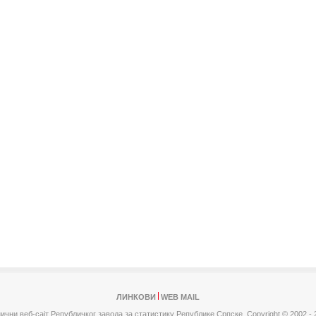
ЛИНКОВИ
WEB MAIL
ични веб-сајт Републичког завода за статистику Републике Српске,
Copyright © 2002 - 