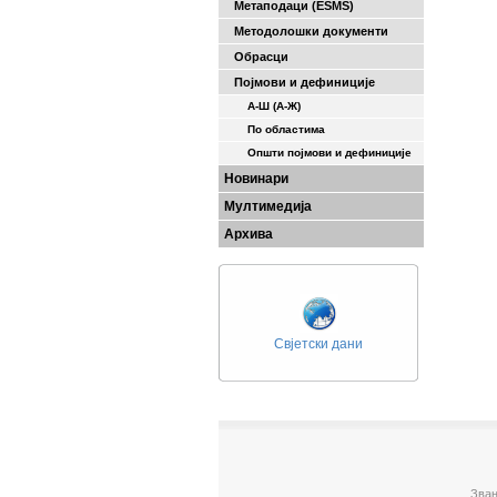
Метаподаци (ESMS)
Методолошки документи
Обрасци
Појмови и дефиниције
А-Ш (A-Ж)
По областима
Општи појмови и дефиниције
Новинари
Мултимедија
Архива
Свјетски дани
Зван