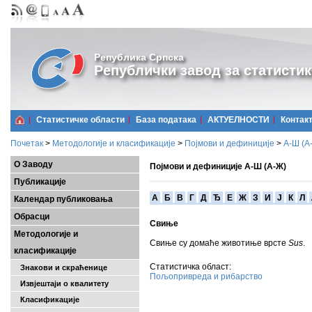
Република Српска
Републички завод за статистик
Статистичке области
Базa података
АКТУЕЛНОСТИ
Контак
Почетак
>
Методологије и класификације
>
Појмови и дефиниције
>
А-Ш (A
О Заводу
Појмови и дефиниције А-Ш (А-Ж)
Публикације
A
Б
В
Г
Д
Ђ
Е
Ж
З
И
Ј
К
Л
Календар публиковања
Обрасци
Свињe
Методологије и
Свиње су домаће животиње врсте
Sus
.
класификације
Статистичка област:
Знакови и скраћенице
Пољопривреда и рибарство
Извјештаји о квалитету
Класификације