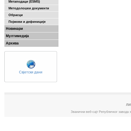
Метаподаци (ESMS)
Методолошки документи
Обрасци
Појмови и дефиниције
Новинари
Мултимедија
Архива
Свјетски дани
ЛИ
Званични веб-сајт Републичког завода 