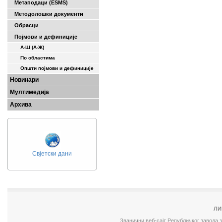
Метаподаци (ESMS)
Методолошки документи
Обрасци
Појмови и дефиниције
А-Ш (A-Ж)
По областима
Општи појмови и дефиниције
Новинари
Мултимедија
Архива
Свјетски дани
ЛИ
Званични веб-сајт Републичког завода 