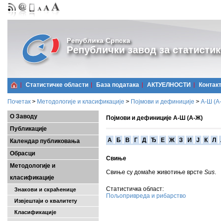
Република Српска
Републички завод за статистик
Статистичке области
Базa података
АКТУЕЛНОСТИ
Контак
Почетак
>
Методологије и класификације
>
Појмови и дефиниције
>
А-Ш (A
О Заводу
Појмови и дефиниције А-Ш (А-Ж)
Публикације
A
Б
В
Г
Д
Ђ
Е
Ж
З
И
Ј
К
Л
Календар публиковања
Обрасци
Свињe
Методологије и
Свиње су домаће животиње врсте
Sus
.
класификације
Статистичка област:
Знакови и скраћенице
Пољопривреда и рибарство
Извјештаји о квалитету
Класификације