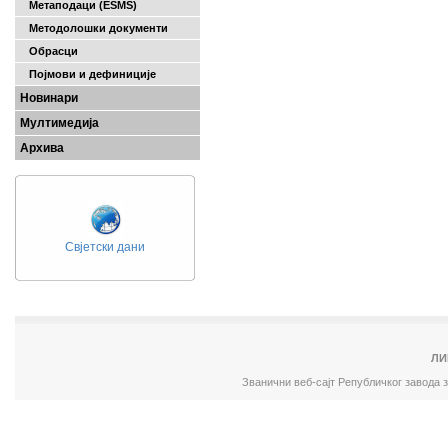
Метаподаци (ESMS)
Методолошки документи
Обрасци
Појмови и дефиниције
Новинари
Мултимедија
Архива
Свјетски дани
ЛИ
Званични веб-сајт Републичког завода 