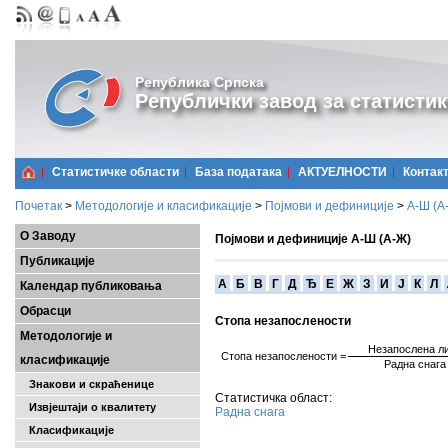
Република Српска
Републички завод за статистик
Статистичке области
Базa података
АКТУЕЛНОСТИ
Контак
Почетак
>
Методологије и класификације
>
Појмови и дефиниције
>
А-Ш (A
О Заводу
Појмови и дефиниције А-Ш (А-Ж)
Публикације
A
Б
В
Г
Д
Ђ
Е
Ж
З
И
Ј
К
Л
Календар публиковања
Обрасци
Стопа незапослености
Методологије и
Незапослена л
Стопа
незапослености
=
класификације
Радна снага
Знакови и скраћенице
Статистичка област:
Извјештаји о квалитету
Радна снага
Класификације